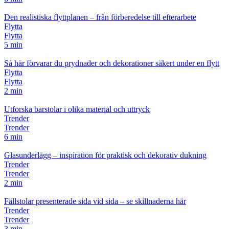
Den realistiska flyttplanen – från förberedelse till efterarbete
Flytta
Flytta
5 min
Så här förvarar du prydnader och dekorationer säkert under en flytt
Flytta
Flytta
2 min
Utforska barstolar i olika material och uttryck
Trender
Trender
6 min
Glasunderlägg – inspiration för praktisk och dekorativ dukning
Trender
Trender
2 min
Fällstolar presenterade sida vid sida – se skillnaderna här
Trender
Trender
3 min