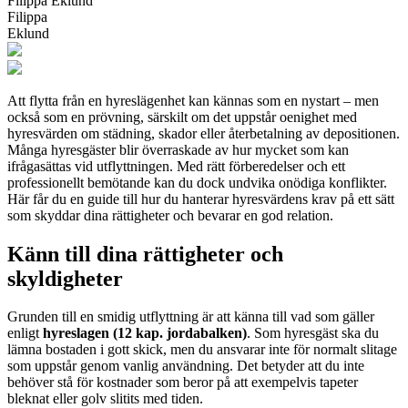
Filippa Eklund
Filippa
Eklund
Att flytta från en hyreslägenhet kan kännas som en nystart – men
också som en prövning, särskilt om det uppstår oenighet med
hyresvärden om städning, skador eller återbetalning av depositionen.
Många hyresgäster blir överraskade av hur mycket som kan
ifrågasättas vid utflyttningen. Med rätt förberedelser och ett
professionellt bemötande kan du dock undvika onödiga konflikter.
Här får du en guide till hur du hanterar hyresvärdens krav på ett sätt
som skyddar dina rättigheter och bevarar en god relation.
Känn till dina rättigheter och
skyldigheter
Grunden till en smidig utflyttning är att känna till vad som gäller
enligt
hyreslagen (12 kap. jordabalken)
. Som hyresgäst ska du
lämna bostaden i gott skick, men du ansvarar inte för normalt slitage
som uppstår genom vanlig användning. Det betyder att du inte
behöver stå för kostnader som beror på att exempelvis tapeter
bleknat eller golv slitits med tiden.