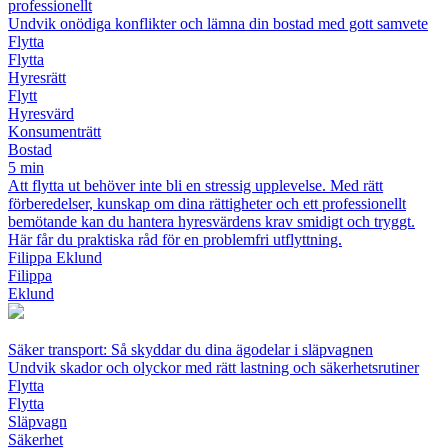
professionellt
Undvik onödiga konflikter och lämna din bostad med gott samvete
Flytta
Flytta
Hyresrätt
Flytt
Hyresvärd
Konsumenträtt
Bostad
5 min
Att flytta ut behöver inte bli en stressig upplevelse. Med rätt
förberedelser, kunskap om dina rättigheter och ett professionellt
bemötande kan du hantera hyresvärdens krav smidigt och tryggt.
Här får du praktiska råd för en problemfri utflyttning.
Filippa Eklund
Filippa
Eklund
Säker transport: Så skyddar du dina ägodelar i släpvagnen
Undvik skador och olyckor med rätt lastning och säkerhetsrutiner
Flytta
Flytta
Släpvagn
Säkerhet