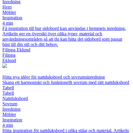
Inredning
Hem
Möbler
Inspiration
4 min
Få inspiration till hur sidobord kan användas i hemmets inredning.
Artikeln ger en översikt över olika typer, material och
användningsområden så att du kan hitta det sidobord som passar
bäst till din stil och ditt behov.
Filippa Eklund
Filippa
Eklund
Hitta nya idéer för nattduksbord och sovrumsinredning
Skapa ett harmoniskt och funktionellt sovrum med rätt nattduksbord
Tabell
Tabell
Nattduksbord
Sovrum
Inredning
Möbler
Inspiration
4 min
Hitta inspiration för nattduksbord i olika stilar och material. Artikeln