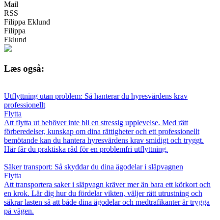
Mail
RSS
Filippa Eklund
Filippa
Eklund
Læs også:
Utflyttning utan problem: Så hanterar du hyresvärdens krav
professionellt
Flytta
Att flytta ut behöver inte bli en stressig upplevelse. Med rätt
förberedelser, kunskap om dina rättigheter och ett professionellt
bemötande kan du hantera hyresvärdens krav smidigt och tryggt.
Här får du praktiska råd för en problemfri utflyttning.
Säker transport: Så skyddar du dina ägodelar i släpvagnen
Flytta
Att transportera saker i släpvagn kräver mer än bara ett körkort och
en krok. Lär dig hur du fördelar vikten, väljer rätt utrustning och
säkrar lasten så att både dina ägodelar och medtrafikanter är trygga
på vägen.