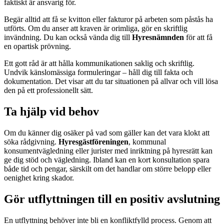
faktiskt är ansvarig för.
Begär alltid att få se kvitton eller fakturor på arbeten som påstås ha
utförts. Om du anser att kraven är orimliga, gör en skriftlig
invändning. Du kan också vända dig till
Hyresnämnden
för att få
en opartisk prövning.
Ett gott råd är att hålla kommunikationen saklig och skriftlig.
Undvik känslomässiga formuleringar – håll dig till fakta och
dokumentation. Det visar att du tar situationen på allvar och vill lösa
den på ett professionellt sätt.
Ta hjälp vid behov
Om du känner dig osäker på vad som gäller kan det vara klokt att
söka rådgivning.
Hyresgästföreningen
, kommunal
konsumentvägledning eller jurister med inriktning på hyresrätt kan
ge dig stöd och vägledning. Ibland kan en kort konsultation spara
både tid och pengar, särskilt om det handlar om större belopp eller
oenighet kring skador.
Gör utflyttningen till en positiv avslutning
En utflyttning behöver inte bli en konfliktfylld process. Genom att