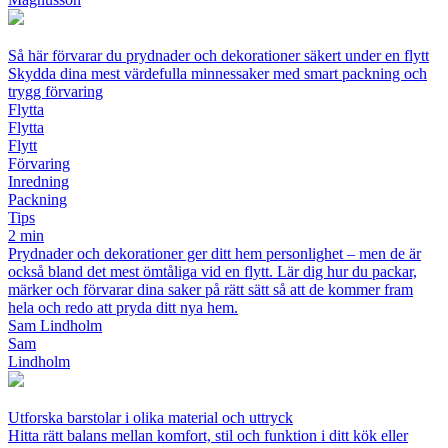
Så här förvarar du prydnader och dekorationer säkert under en flytt
Skydda dina mest värdefulla minnessaker med smart packning och
trygg förvaring
Flytta
Flytta
Flytt
Förvaring
Inredning
Packning
Tips
2 min
Prydnader och dekorationer ger ditt hem personlighet – men de är
också bland det mest ömtåliga vid en flytt. Lär dig hur du packar,
märker och förvarar dina saker på rätt sätt så att de kommer fram
hela och redo att pryda ditt nya hem.
Sam Lindholm
Sam
Lindholm
Utforska barstolar i olika material och uttryck
Hitta rätt balans mellan komfort, stil och funktion i ditt kök eller