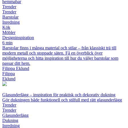
hemmabar
Trender
Trender
Barstolar
Inredning
Kök
Möbler
Designinspiration
6 min
Barstolar finns i många material och stilar – från klassiskt trä till
modern metall och stoppade säten. Få en överblick över
möjligheterna och hitta inspiration till hur du väljer barstolar som
passar ditt hem.
Filippa Eklund
Filippa
Eklund
Glasunderlägg – inspiration för praktisk och dekorativ dukning
Gör dukningen både funktionell och stilfull med rätt glasunderlägg
Trender
Trender
Glasunderlägg
Dukning
Inredning