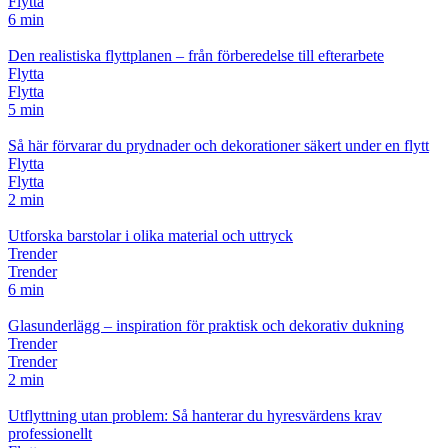
Flytta
6 min
Den realistiska flyttplanen – från förberedelse till efterarbete
Flytta
Flytta
5 min
Så här förvarar du prydnader och dekorationer säkert under en flytt
Flytta
Flytta
2 min
Utforska barstolar i olika material och uttryck
Trender
Trender
6 min
Glasunderlägg – inspiration för praktisk och dekorativ dukning
Trender
Trender
2 min
Utflyttning utan problem: Så hanterar du hyresvärdens krav
professionellt