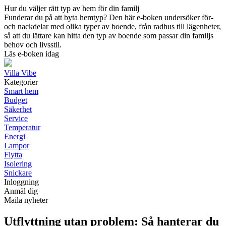
Hur du väljer rätt typ av hem för din familj
Funderar du på att byta hemtyp? Den här e-boken undersöker för-
och nackdelar med olika typer av boende, från radhus till lägenheter,
så att du lättare kan hitta den typ av boende som passar din familjs
behov och livsstil.
Läs e-boken idag
Villa Vibe
Kategorier
Smart hem
Budget
Säkerhet
Service
Temperatur
Energi
Lampor
Flytta
Isolering
Snickare
Inloggning
Anmäl dig
Maila nyheter
Utflyttning utan problem: Så hanterar du