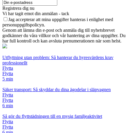
Registrera dig nu
Vi har tagit emot din anmälan - tack
Jag accepterar att mina uppgifter hanteras i enlighet med
personuppgiftspolicyn.
Genom att lämna din e-post och anmäla dig till nyhetsbrevet
godkänner du våra villkor och vår hantering av dina uppgifter. Du
har full kontroll och kan avsluta prenumerationen när som helst.
Utflyttning utan problem: Så hanterar du hyresvärdens krav
professionellt
Flytta
Flytta
5 min
Säker transport: Så skyddar du dina ägodelar i släpvagnen
Flytta
Flytta
6 min
Så gör du flyttstädningen till en mysig familjeaktivitet
Flytta
Flytta
6 min