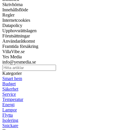
Skrivhörna
Innehållsflöde
Regler
Internetcookies
Datapolicy
Upphovsrättslagen
Förutsättningar
Användaråtkomst
Framtida försäkring
VillaVibe.se
Yes Media
info@yesmedia.se
Kategorier
Smart hem
Budget
Säkerhet
Service
Temperatur
Energi
Lampor
Flytta
Isolering
Snickare