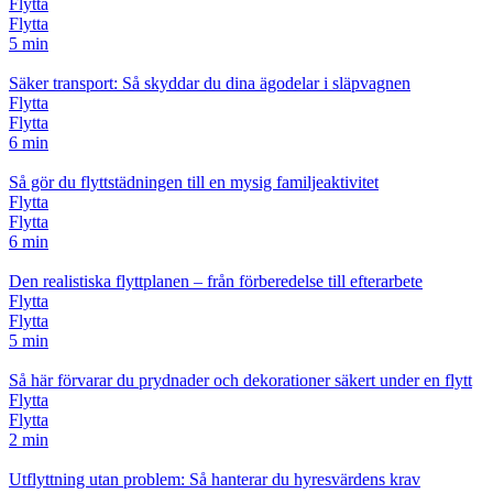
Flytta
Flytta
5 min
Säker transport: Så skyddar du dina ägodelar i släpvagnen
Flytta
Flytta
6 min
Så gör du flyttstädningen till en mysig familjeaktivitet
Flytta
Flytta
6 min
Den realistiska flyttplanen – från förberedelse till efterarbete
Flytta
Flytta
5 min
Så här förvarar du prydnader och dekorationer säkert under en flytt
Flytta
Flytta
2 min
Utflyttning utan problem: Så hanterar du hyresvärdens krav