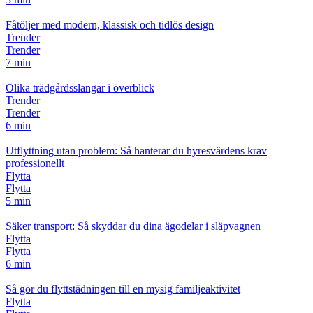
Fåtöljer med modern, klassisk och tidlös design
Trender
Trender
7 min
Olika trädgårdsslangar i överblick
Trender
Trender
6 min
Utflyttning utan problem: Så hanterar du hyresvärdens krav
professionellt
Flytta
Flytta
5 min
Säker transport: Så skyddar du dina ägodelar i släpvagnen
Flytta
Flytta
6 min
Så gör du flyttstädningen till en mysig familjeaktivitet
Flytta