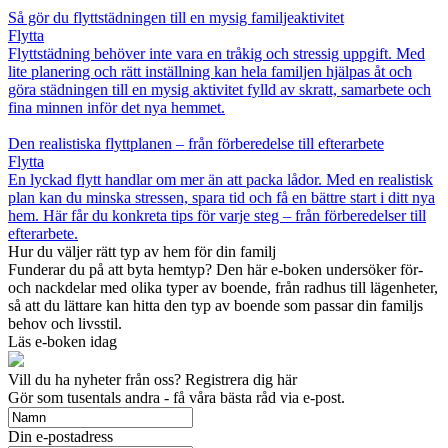
Så gör du flyttstädningen till en mysig familjeaktivitet
Flytta
Flyttstädning behöver inte vara en tråkig och stressig uppgift. Med
lite planering och rätt inställning kan hela familjen hjälpas åt och
göra städningen till en mysig aktivitet fylld av skratt, samarbete och
fina minnen inför det nya hemmet.
Den realistiska flyttplanen – från förberedelse till efterarbete
Flytta
En lyckad flytt handlar om mer än att packa lådor. Med en realistisk
plan kan du minska stressen, spara tid och få en bättre start i ditt nya
hem. Här får du konkreta tips för varje steg – från förberedelser till
efterarbete.
Hur du väljer rätt typ av hem för din familj
Funderar du på att byta hemtyp? Den här e-boken undersöker för-
och nackdelar med olika typer av boende, från radhus till lägenheter,
så att du lättare kan hitta den typ av boende som passar din familjs
behov och livsstil.
Läs e-boken idag
Vill du ha nyheter från oss? Registrera dig här
Gör som tusentals andra - få våra bästa råd via e-post.
Din e-postadress