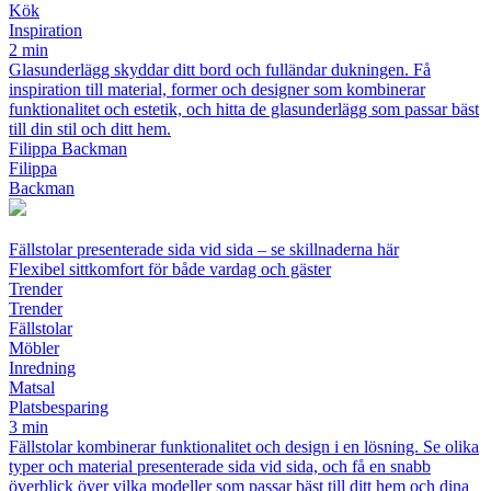
Kök
Inspiration
2 min
Glasunderlägg skyddar ditt bord och fulländar dukningen. Få
inspiration till material, former och designer som kombinerar
funktionalitet och estetik, och hitta de glasunderlägg som passar bäst
till din stil och ditt hem.
Filippa Backman
Filippa
Backman
Fällstolar presenterade sida vid sida – se skillnaderna här
Flexibel sittkomfort för både vardag och gäster
Trender
Trender
Fällstolar
Möbler
Inredning
Matsal
Platsbesparing
3 min
Fällstolar kombinerar funktionalitet och design i en lösning. Se olika
typer och material presenterade sida vid sida, och få en snabb
överblick över vilka modeller som passar bäst till ditt hem och dina