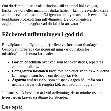
Om du däremot har orsakat skador – till exempel hål i väggar,
fläckar på golv eller målning i starka färger – kan hyresvärden kräva
att du återställer bostaden. Gå igenom ditt hyresavtal och eventuella
besiktningsprotokoll från inflyttningen. De dokumenten är
avgörande för att avgöra vad du faktiskt ansvarar för.
Förbered utflyttningen i god tid
En välplanerad utflyttning börjar flera veckor innan flyttdagen.
Genom att förbereda dig noggrant minskar du risken för
missförstånd och extra kostnader.
Gör en checklista
över vad som behöver städas, repareras
eller kontrolleras.
Fotografera bostaden
både före och efter städning – bilderna
kan fungera som bevis om det uppstår tvist.
Åtgärda småfel själv
, som att spackla igen hål, måla om i
neutrala färger och rengöra kök och badrum noggrant.
Ju bättre skick bostaden är i vid avflyttning, desto mindre risk att
hyresvärden kräver ersättning för åtgärder.
Læs også: