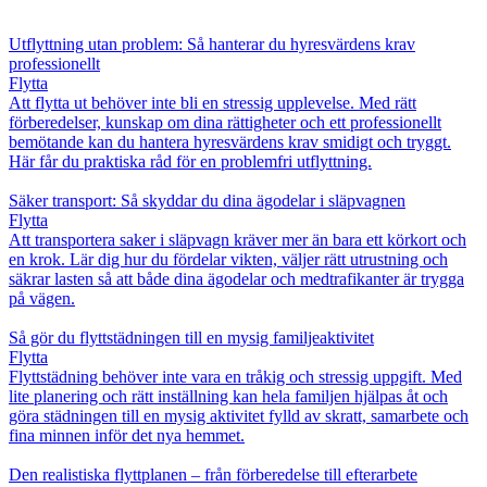
Utflyttning utan problem: Så hanterar du hyresvärdens krav
professionellt
Flytta
Att flytta ut behöver inte bli en stressig upplevelse. Med rätt
förberedelser, kunskap om dina rättigheter och ett professionellt
bemötande kan du hantera hyresvärdens krav smidigt och tryggt.
Här får du praktiska råd för en problemfri utflyttning.
Säker transport: Så skyddar du dina ägodelar i släpvagnen
Flytta
Att transportera saker i släpvagn kräver mer än bara ett körkort och
en krok. Lär dig hur du fördelar vikten, väljer rätt utrustning och
säkrar lasten så att både dina ägodelar och medtrafikanter är trygga
på vägen.
Så gör du flyttstädningen till en mysig familjeaktivitet
Flytta
Flyttstädning behöver inte vara en tråkig och stressig uppgift. Med
lite planering och rätt inställning kan hela familjen hjälpas åt och
göra städningen till en mysig aktivitet fylld av skratt, samarbete och
fina minnen inför det nya hemmet.
Den realistiska flyttplanen – från förberedelse till efterarbete