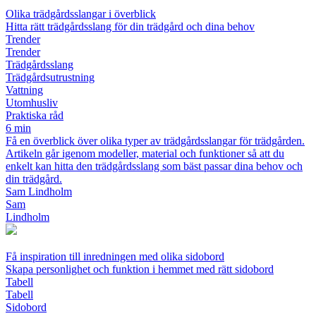
Olika trädgårdsslangar i överblick
Hitta rätt trädgårdsslang för din trädgård och dina behov
Trender
Trender
Trädgårdsslang
Trädgårdsutrustning
Vattning
Utomhusliv
Praktiska råd
6 min
Få en överblick över olika typer av trädgårdsslangar för trädgården.
Artikeln går igenom modeller, material och funktioner så att du
enkelt kan hitta den trädgårdsslang som bäst passar dina behov och
din trädgård.
Sam Lindholm
Sam
Lindholm
Få inspiration till inredningen med olika sidobord
Skapa personlighet och funktion i hemmet med rätt sidobord
Tabell
Tabell
Sidobord