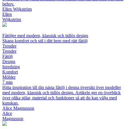
behov.
Ellen Wijkström
Ellen
Wijkström
Fåtöljer med modern, klassisk och tidlös design
Skapa komfort och stil i ditt hem med rätt fåtölj
Trender
Trender
Fåtölj
Design
Inredning
Komfort
Möbler
7 min
Hitta inspiration till din nästa fåtölj i denna översikt över modeller
med modern, klassisk och tidlös design. Artikeln ger en överblick
över olika stilar, material och funktioner så att du kan välja med
kunskap.
Alice Magnusson
Alice
Magnusson