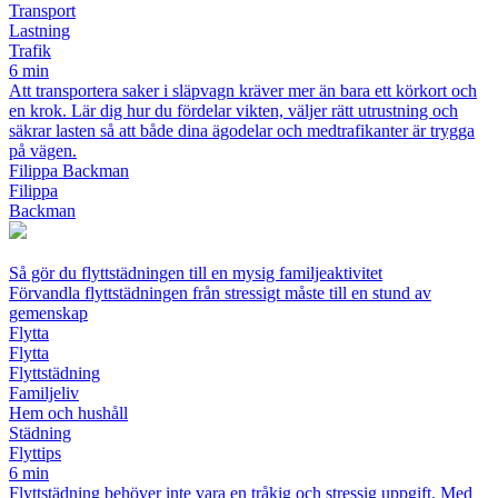
Transport
Lastning
Trafik
6 min
Att transportera saker i släpvagn kräver mer än bara ett körkort och
en krok. Lär dig hur du fördelar vikten, väljer rätt utrustning och
säkrar lasten så att både dina ägodelar och medtrafikanter är trygga
på vägen.
Filippa Backman
Filippa
Backman
Så gör du flyttstädningen till en mysig familjeaktivitet
Förvandla flyttstädningen från stressigt måste till en stund av
gemenskap
Flytta
Flytta
Flyttstädning
Familjeliv
Hem och hushåll
Städning
Flyttips
6 min
Flyttstädning behöver inte vara en tråkig och stressig uppgift. Med