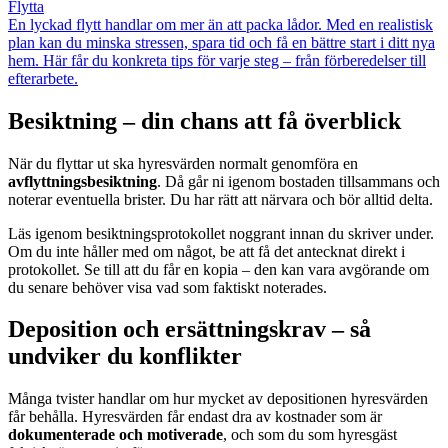
Flytta
En lyckad flytt handlar om mer än att packa lådor. Med en realistisk
plan kan du minska stressen, spara tid och få en bättre start i ditt nya
hem. Här får du konkreta tips för varje steg – från förberedelser till
efterarbete.
Besiktning – din chans att få överblick
När du flyttar ut ska hyresvärden normalt genomföra en
avflyttningsbesiktning
. Då går ni igenom bostaden tillsammans och
noterar eventuella brister. Du har rätt att närvara och bör alltid delta.
Läs igenom besiktningsprotokollet noggrant innan du skriver under.
Om du inte håller med om något, be att få det antecknat direkt i
protokollet. Se till att du får en kopia – den kan vara avgörande om
du senare behöver visa vad som faktiskt noterades.
Deposition och ersättningskrav – så
undviker du konflikter
Många tvister handlar om hur mycket av depositionen hyresvärden
får behålla. Hyresvärden får endast dra av kostnader som är
dokumenterade och motiverade
, och som du som hyresgäst