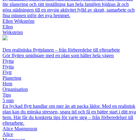
lite planering och rätt inställning kan hela familjen hjälpas åt och
göra städningen till en mysig aktivitet fylld av skratt, samarbete och
fina minnen inför det nya hemmet.
Ellen Wijkström
Ellen
Wijkström
Den realistiska flyttplanen – från förberedelse till efterarbete
Gör flytten smidigare med en plan som håller hela vägen
Flytta
Flytta
Flytt
Planering
Hem
Organisation
Tips
5 min
En lyckad flytt handlar om mer än att packa lådor. Med en realistisk
plan kan du minska stressen, spara tid och få en bättre start i ditt nya
hem. Här får du konkreta tips för varje steg – från förberedelser till
efterarbete.
Alice Magnusson
Alice
Magnusson