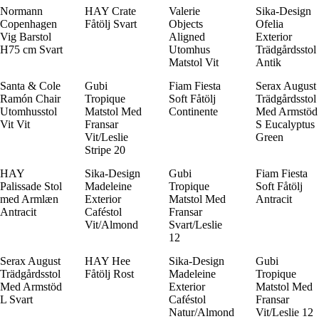
Normann
HAY Crate
Valerie
Sika-Design
Copenhagen
Fåtölj Svart
Objects
Ofelia
Vig Barstol
Aligned
Exterior
H75 cm Svart
Utomhus
Trädgårdsstol
Matstol Vit
Antik
Santa & Cole
Gubi
Fiam Fiesta
Serax August
Ramón Chair
Tropique
Soft Fåtölj
Trädgårdsstol
Utomhusstol
Matstol Med
Continente
Med Armstöd
Vit Vit
Fransar
S Eucalyptus
Vit/Leslie
Green
Stripe 20
HAY
Sika-Design
Gubi
Fiam Fiesta
Palissade Stol
Madeleine
Tropique
Soft Fåtölj
med Armlæn
Exterior
Matstol Med
Antracit
Antracit
Caféstol
Fransar
Vit/Almond
Svart/Leslie
12
Serax August
HAY Hee
Sika-Design
Gubi
Trädgårdsstol
Fåtölj Rost
Madeleine
Tropique
Med Armstöd
Exterior
Matstol Med
L Svart
Caféstol
Fransar
Natur/Almond
Vit/Leslie 12