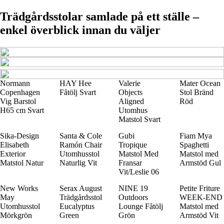
Trädgårdsstolar samlade på ett ställe –
enkel överblick innan du väljer
Normann
HAY Hee
Valerie
Mater Ocean
Copenhagen
Fåtölj Svart
Objects
Stol Bränd
Vig Barstol
Aligned
Röd
H65 cm Svart
Utomhus
Matstol Svart
Sika-Design
Santa & Cole
Gubi
Fiam Mya
Elisabeth
Ramón Chair
Tropique
Spaghetti
Exterior
Utomhusstol
Matstol Med
Matstol med
Matstol Natur
Naturlig Vit
Fransar
Armstöd Gul
Vit/Leslie 06
New Works
Serax August
NINE 19
Petite Friture
May
Trädgårdsstol
Outdoors
WEEK-END
Utomhusstol
Eucalyptus
Lounge Fåtölj
Matstol med
Mörkgrön
Green
Grön
Armstöd Vit