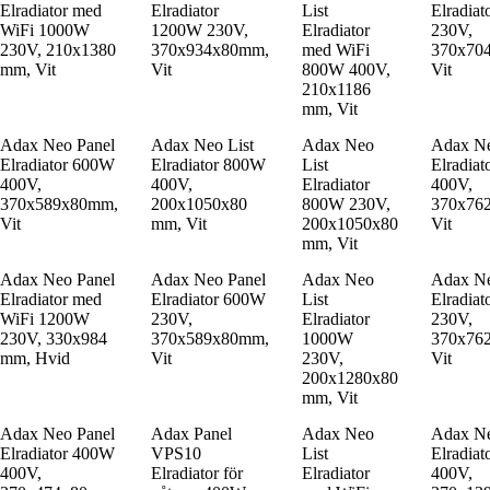
Elradiator med
Elradiator
List
Elradia
WiFi 1000W
1200W 230V,
Elradiator
230V,
230V, 210x1380
370x934x80mm,
med WiFi
370x70
mm, Vit
Vit
800W 400V,
Vit
210x1186
mm, Vit
Adax Neo Panel
Adax Neo List
Adax Neo
Adax Ne
Elradiator 600W
Elradiator 800W
List
Elradia
400V,
400V,
Elradiator
400V,
370x589x80mm,
200x1050x80
800W 230V,
370x76
Vit
mm, Vit
200x1050x80
Vit
mm, Vit
Adax Neo Panel
Adax Neo Panel
Adax Neo
Adax Ne
Elradiator med
Elradiator 600W
List
Elradia
WiFi 1200W
230V,
Elradiator
230V,
230V, 330x984
370x589x80mm,
1000W
370x76
mm, Hvid
Vit
230V,
Vit
200x1280x80
mm, Vit
Adax Neo Panel
Adax Panel
Adax Neo
Adax Ne
Elradiator 400W
VPS10
List
Elradia
400V,
Elradiator för
Elradiator
400V,