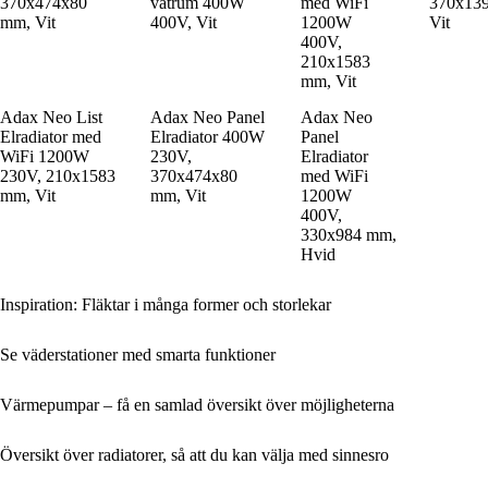
370x474x80
våtrum 400W
med WiFi
370x13
mm, Vit
400V, Vit
1200W
Vit
400V,
210x1583
mm, Vit
Adax Neo List
Adax Neo Panel
Adax Neo
Elradiator med
Elradiator 400W
Panel
WiFi 1200W
230V,
Elradiator
230V, 210x1583
370x474x80
med WiFi
mm, Vit
mm, Vit
1200W
400V,
330x984 mm,
Hvid
Inspiration: Fläktar i många former och storlekar
Se väderstationer med smarta funktioner
Värmepumpar – få en samlad översikt över möjligheterna
Översikt över radiatorer, så att du kan välja med sinnesro