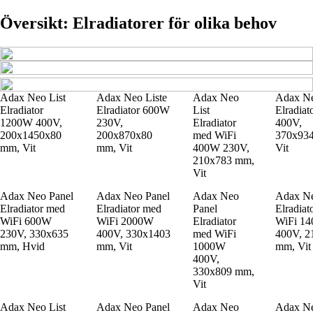
Översikt: Elradiatorer för olika behov
Adax Neo List
Adax Neo Liste
Adax Neo
Adax Ne
Elradiator
Elradiator 600W
List
Elradia
1200W 400V,
230V,
Elradiator
400V,
200x1450x80
200x870x80
med WiFi
370x93
mm, Vit
mm, Vit
400W 230V,
Vit
210x783 mm,
Vit
Adax Neo Panel
Adax Neo Panel
Adax Neo
Adax Ne
Elradiator med
Elradiator med
Panel
Elradiat
WiFi 600W
WiFi 2000W
Elradiator
WiFi 1
230V, 330x635
400V, 330x1403
med WiFi
400V, 2
mm, Hvid
mm, Vit
1000W
mm, Vit
400V,
330x809 mm,
Vit
Adax Neo List
Adax Neo Panel
Adax Neo
Adax Ne