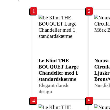
1
2
Le Klint THE
Nuura 
BOUQUET Large
Circul
Chandelier med 1
Ljusk
standardskærme
Brons/
Elegant dansk
Nordisk
design
4
5