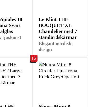
Apiales 18
Le Klint THE
ona Svart
BOUQUET XL
alglas
Chandelier med 7
standardskärmar
 ljuskonst
Elegant nordisk
design
12
nt THE
Nuura Miira 8