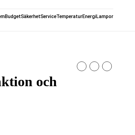
em
Budget
Säkerhet
Service
Temperatur
Energi
Lampor
ktion och