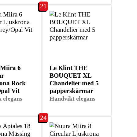
21
Miira 6
Le Klint THE
ar
BOUQUET XL
ona Rock
Chandelier med 5
pal Vit
papperskärmar
 elegans
Handvikt elegans
24