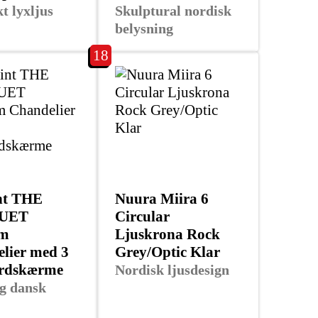
t lyxljus
Skulptural nordisk
belysning
18
nt THE
Nuura Miira 6
UET
Circular
m
Ljuskrona Rock
lier med 3
Grey/Optic Klar
ardskærme
Nordisk ljusdesign
ig dansk