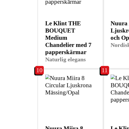
Le Klint THE
Nuura 
BOUQUET
Ljuskr
Medium
och Op
Chandelier med 7
Nordisk
papperskärmar
Naturlig elegans
10
11
Nuura Miira 8
Le Kli