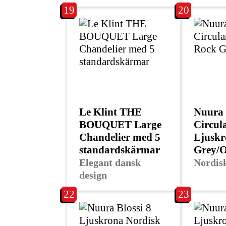
19
20
Le Klint THE
Nuura 
BOUQUET Large
Circul
Chandelier med 5
Ljuskr
standardskärmar
Grey/O
Elegant dansk
Nordisk
design
22
23