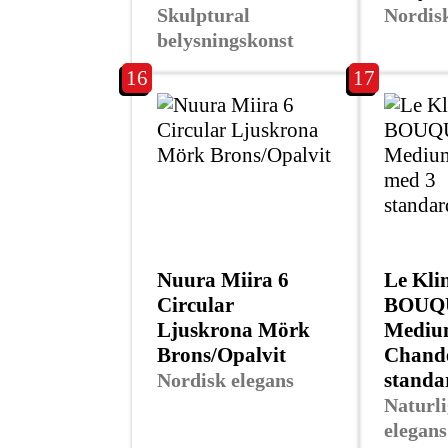
Skulptural
Nordisk
belysningskonst
16
17
Nuura Miira 6
Le Kli
Circular
BOUQ
Ljuskrona Mörk
Mediu
Brons/Opalvit
Chande
stand
Nordisk elegans
Naturl
elegans