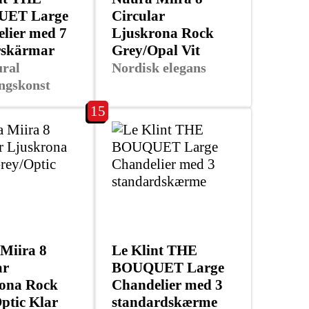
ET Large
Circular
lier med 7
Ljuskrona Rock
rskärmar
Grey/Opal Vit
ural
Nordisk elegans
ngskonst
15
Miira 8
Le Klint THE
ar
BOUQUET Large
ona Rock
Chandelier med 3
ptic Klar
standardskærme