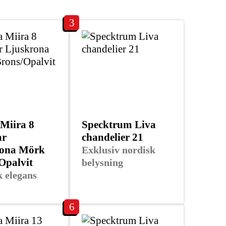
3
Miira 8
Specktrum Liva
ar
chandelier 21
rona Mörk
Exklusiv nordisk
Opalvit
belysning
 elegans
6