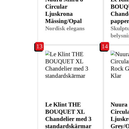
Circular
BOUQU
Ljuskrona
Chande
Mässing/Opal
pappe
Nordisk elegans
Skulpt
belysni
13
14
Le Klint THE
Nuura 
BOUQUET XL
Circul
Chandelier med 3
Ljuskr
standardskärmar
Grey/O