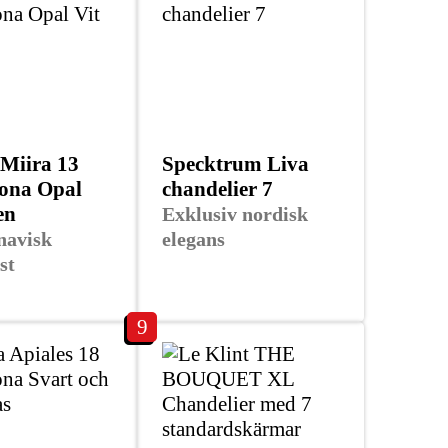
Miira 13
Specktrum Liva
ona Opal
chandelier 7
en
Exklusiv nordisk
navisk
elegans
st
9