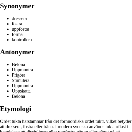
Synonymer
dressera
fostra
uppfostra
forma
kontrollera
Antonymer
Belöna
Uppmuntra
Frigöra
Stimulera
Uppmuntra
Uppskatta
Belöna
Etymologi
Ordet tukta härstammar från det fornnordiska ordet tuktr, vilket betyder
att dressera, fostra eller träna. I modern svenska används tukta oftast i
betydelsen att disciplinera eller uppfostra någon eller något på ett