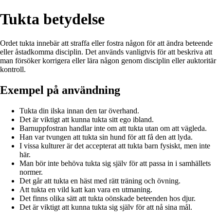
Tukta betydelse
Ordet tukta innebär att straffa eller fostra någon för att ändra beteende
eller åstadkomma disciplin. Det används vanligtvis för att beskriva att
man försöker korrigera eller lära någon genom disciplin eller auktoritär
kontroll.
Exempel på användning
Tukta din ilska innan den tar överhand.
Det är viktigt att kunna tukta sitt ego ibland.
Barnuppfostran handlar inte om att tukta utan om att vägleda.
Han var tvungen att tukta sin hund för att få den att lyda.
I vissa kulturer är det accepterat att tukta barn fysiskt, men inte
här.
Man bör inte behöva tukta sig själv för att passa in i samhällets
normer.
Det går att tukta en häst med rätt träning och övning.
Att tukta en vild katt kan vara en utmaning.
Det finns olika sätt att tukta oönskade beteenden hos djur.
Det är viktigt att kunna tukta sig själv för att nå sina mål.