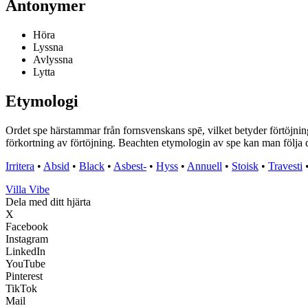
Antonymer
Höra
Lyssna
Avlyssna
Lytta
Etymologi
Ordet spe härstammar från fornsvenskans spē, vilket betyder förtöjnings
förkortning av förtöjning. Beachten etymologin av spe kan man följa d
Irritera
•
Absid
•
Black
•
Asbest-
•
Hyss
•
Annuell
•
Stoisk
•
Travesti
Villa Vibe
Dela med ditt hjärta
X
Facebook
Instagram
LinkedIn
YouTube
Pinterest
TikTok
Mail