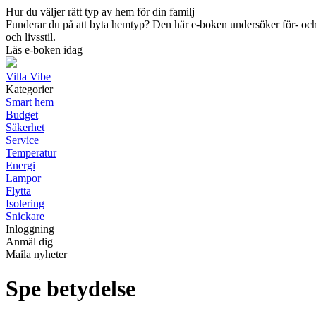
Hur du väljer rätt typ av hem för din familj
Funderar du på att byta hemtyp? Den här e-boken undersöker för- och n
och livsstil.
Läs e-boken idag
Villa Vibe
Kategorier
Smart hem
Budget
Säkerhet
Service
Temperatur
Energi
Lampor
Flytta
Isolering
Snickare
Inloggning
Anmäl dig
Maila nyheter
Spe betydelse