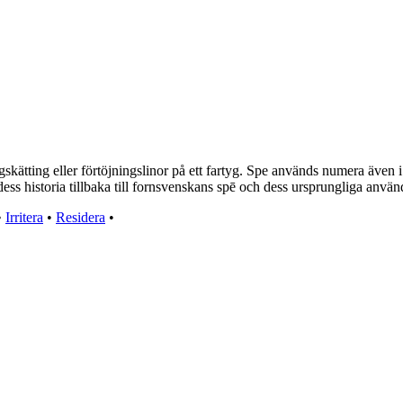
kätting eller förtöjningslinor på ett fartyg. Spe används numera även i b
ess historia tillbaka till fornsvenskans spē och dess ursprungliga anvä
•
Irritera
•
Residera
•