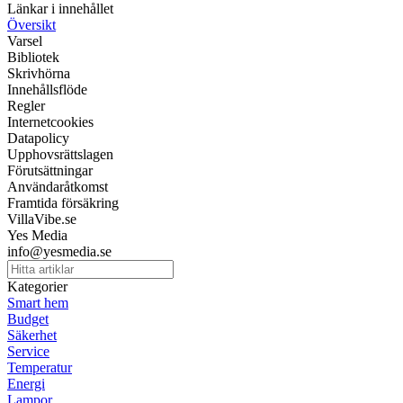
Länkar i innehållet
Översikt
Varsel
Bibliotek
Skrivhörna
Innehållsflöde
Regler
Internetcookies
Datapolicy
Upphovsrättslagen
Förutsättningar
Användaråtkomst
Framtida försäkring
VillaVibe.se
Yes Media
info@yesmedia.se
Kategorier
Smart hem
Budget
Säkerhet
Service
Temperatur
Energi
Lampor