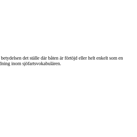
etydelsen det ställe där båten är förtöjd eller helt enkelt som en
ndning inom sjöfartsvokabulären.