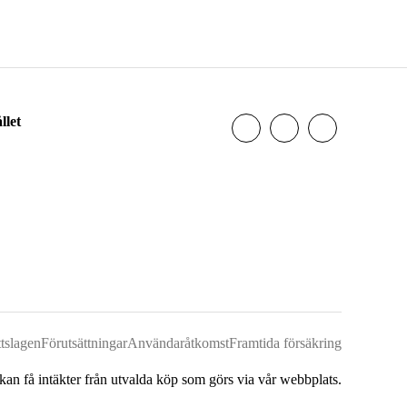
llet
tslagen
Förutsättningar
Användaråtkomst
Framtida försäkring
 kan få intäkter från utvalda köp som görs via vår webbplats.