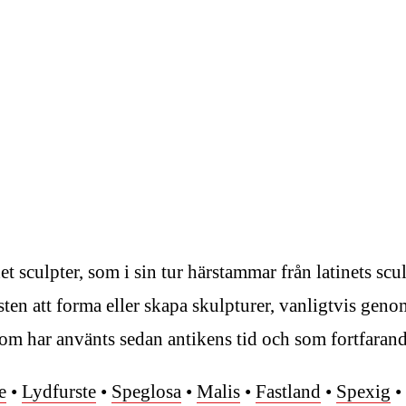
t sculpter, som i sin tur härstammar från latinets scu
ten att forma eller skapa skulpturer, vanligtvis geno
m som har använts sedan antikens tid och som fortfaran
e
•
Lydfurste
•
Speglosa
•
Malis
•
Fastland
•
Spexig
•