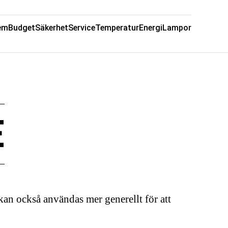
em
Budget
Säkerhet
Service
Temperatur
Energi
Lampor
E
 kan också användas mer generellt för att