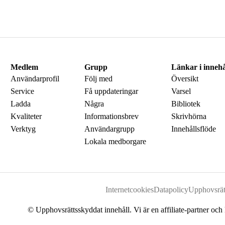
Medlem
Grupp
Länkar i innehå
Användarprofil
Följ med
Översikt
Service
Få uppdateringar
Varsel
Ladda
Några
Bibliotek
Kvaliteter
Informationsbrev
Skrivhörna
Verktyg
Användargrupp
Innehållsflöde
Lokala medborgare
Internetcookies
Datapolicy
Upphovsrät
© Upphovsrättsskyddat innehåll. Vi är en affiliate-partner och