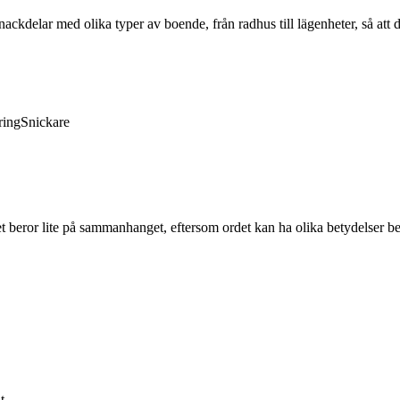
ckdelar med olika typer av boende, från radhus till lägenheter, så att 
ring
Snickare
Det beror lite på sammanhanget, eftersom ordet kan ha olika betydelser b
t.