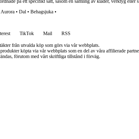
rdnade på ett specifikt sätt, såsom en samling av kläder, verktyg eller si
•
Aurora
•
Dal
•
Behagsjuka
•
terest
TikTok
Mail
RSS
ntäkter från utvalda köp som görs via vår webbplats.
n produkter köpta via vår webbplats som en del av våra affilierade partn
ändas, förutom med vårt skriftliga tillstånd i förväg.