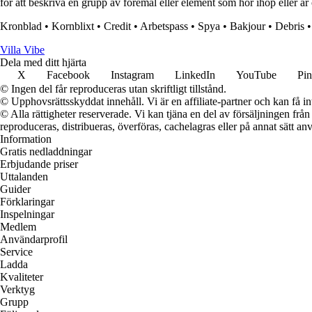
för att beskriva en grupp av föremål eller element som hör ihop eller är o
Kronblad
•
Kornblixt
•
Credit
•
Arbetspass
•
Spya
•
Bakjour
•
Debris
Villa Vibe
Dela med ditt hjärta
X
Facebook
Instagram
LinkedIn
YouTube
Pin
© Ingen del får reproduceras utan skriftligt tillstånd.
© Upphovsrättsskyddat innehåll. Vi är en affiliate-partner och kan få i
© Alla rättigheter reserverade. Vi kan tjäna en del av försäljningen frå
reproduceras, distribueras, överföras, cachelagras eller på annat sätt anv
Information
Gratis nedladdningar
Erbjudande priser
Uttalanden
Guider
Förklaringar
Inspelningar
Medlem
Användarprofil
Service
Ladda
Kvaliteter
Verktyg
Grupp