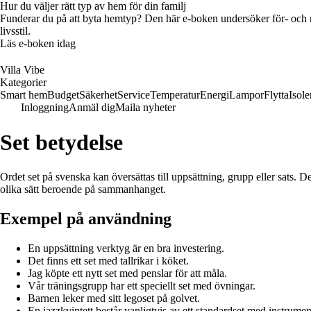
Hur du väljer rätt typ av hem för din familj
Funderar du på att byta hemtyp? Den här e-boken undersöker för- och na
livsstil.
Läs e-boken idag
Villa Vibe
Kategorier
Smart hem
Budget
Säkerhet
Service
Temperatur
Energi
Lampor
Flytta
Isole
Inloggning
Anmäl dig
Maila nyheter
Set betydelse
Ordet set på svenska kan översättas till uppsättning, grupp eller sats. 
olika sätt beroende på sammanhanget.
Exempel på användning
En uppsättning verktyg är en bra investering.
Det finns ett set med tallrikar i köket.
Jag köpte ett nytt set med penslar för att måla.
Vår träningsgrupp har ett speciellt set med övningar.
Barnen leker med sitt legoset på golvet.
En jazzkvintett består vanligtvis av ett standardset med instrumen