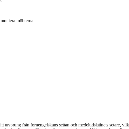
tt montera möblerna.
tt ursprung från fornengelskans settan och medeltidslatinets setare, vilke