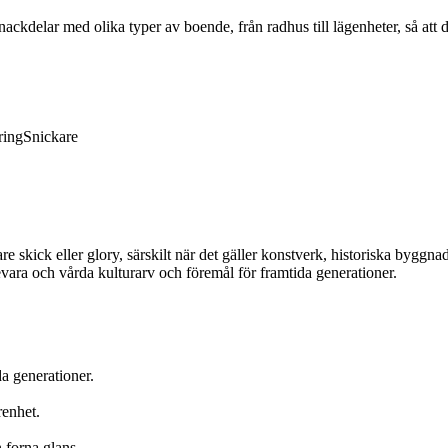
ckdelar med olika typer av boende, från radhus till lägenheter, så att 
ring
Snickare
gare skick eller glory, särskilt när det gäller konstverk, historiska byggna
evara och vårda kulturarv och föremål för framtida generationer.
da generationer.
renhet.
n forna glans.