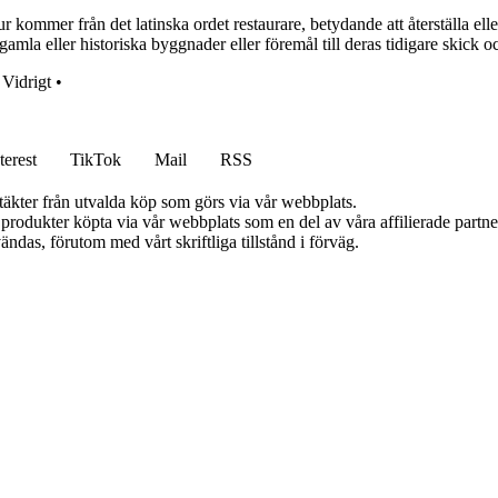
r kommer från det latinska ordet restaurare, betydande att återställa elle
 gamla eller historiska byggnader eller föremål till deras tidigare skick o
•
Vidrigt
•
terest
TikTok
Mail
RSS
ntäkter från utvalda köp som görs via vår webbplats.
n produkter köpta via vår webbplats som en del av våra affilierade partn
ändas, förutom med vårt skriftliga tillstånd i förväg.