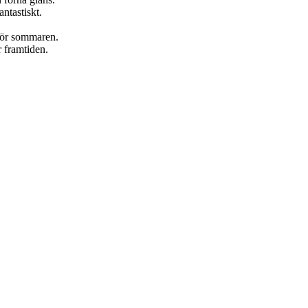
antastiskt.
nför sommaren.
r framtiden.