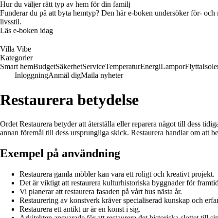
Hur du väljer rätt typ av hem för din familj
Funderar du på att byta hemtyp? Den här e-boken undersöker för- och na
livsstil.
Läs e-boken idag
Villa Vibe
Kategorier
Smart hem
Budget
Säkerhet
Service
Temperatur
Energi
Lampor
Flytta
Isole
Inloggning
Anmäl dig
Maila nyheter
Restaurera betydelse
Ordet Restaurera betyder att återställa eller reparera något till dess tidi
annan föremål till dess ursprungliga skick. Restaurera handlar om att b
Exempel på användning
Restaurera gamla möbler kan vara ett roligt och kreativt projekt.
Det är viktigt att restaurera kulturhistoriska byggnader för framti
Vi planerar att restaurera fasaden på vårt hus nästa år.
Restaurering av konstverk kräver specialiserad kunskap och erfa
Restaurera ett antikt ur är en konst i sig.
Arkitekten ansvarade för att restaurera det historiska slottet till si