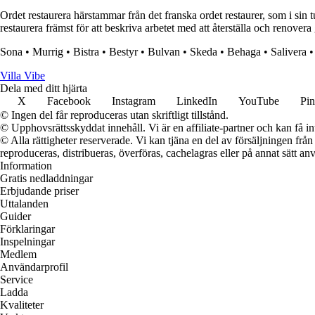
Ordet restaurera härstammar från det franska ordet restaurer, som i sin tu
restaurera främst för att beskriva arbetet med att återställa och renovera
Sona
•
Murrig
•
Bistra
•
Bestyr
•
Bulvan
•
Skeda
•
Behaga
•
Salivera
Villa Vibe
Dela med ditt hjärta
X
Facebook
Instagram
LinkedIn
YouTube
Pin
© Ingen del får reproduceras utan skriftligt tillstånd.
© Upphovsrättsskyddat innehåll. Vi är en affiliate-partner och kan få i
© Alla rättigheter reserverade. Vi kan tjäna en del av försäljningen frå
reproduceras, distribueras, överföras, cachelagras eller på annat sätt anv
Information
Gratis nedladdningar
Erbjudande priser
Uttalanden
Guider
Förklaringar
Inspelningar
Medlem
Användarprofil
Service
Ladda
Kvaliteter