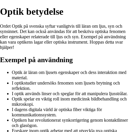
Optik betydelse
Ordet Optik på svenska syftar vanligtvis till läran om ljus, syn och
synsinnet. Det kan också användas för att beskriva optiska fenomen
eller egenskaper relaterade till ljus och syn. Exempel på användning
kan vara optikens lagar eller optiska instrument. Hoppas detta svar
hjälper!
Exempel på användning
Optik är läran om ljusets egenskaper och dess interaktion med
material.
I optikstudier undersöks fenomen som ljusets brytning och
reflektion.
I optik används linser och speglar för att manipulera ljusstrålar.
Optik spelar en viktig roll inom medicinsk bildbehandling och
mikroskopi.
I dagens digitala värld är optiska fiber viktiga för
kommunikationssystem.
Optiken har revolutionerat synkorrigering genom kontaktlinser
och glasögon.
Forskare inom optik arbetar med att utveckla nya optiska