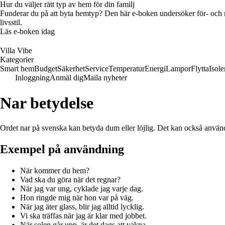
Hur du väljer rätt typ av hem för din familj
Funderar du på att byta hemtyp? Den här e-boken undersöker för- och na
livsstil.
Läs e-boken idag
Villa Vibe
Kategorier
Smart hem
Budget
Säkerhet
Service
Temperatur
Energi
Lampor
Flytta
Isole
Inloggning
Anmäl dig
Maila nyheter
Nar betydelse
Ordet nar på svenska kan betyda dum eller löjlig. Det kan också användas
Exempel på användning
När kommer du hem?
Vad ska du göra när det regnar?
När jag var ung, cyklade jag varje dag.
Hon ringde mig när hon var på väg.
När jag äter glass, blir jag alltid lycklig.
Vi ska träffas när jag är klar med jobbet.
När solen går upp, är det dags att vakna.