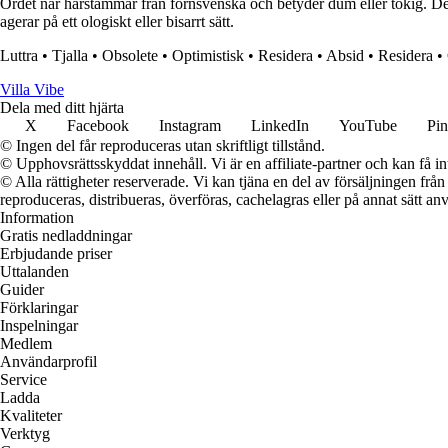
Ordet nar härstammar från fornsvenska och betyder dum eller tokig. Det
agerar på ett ologiskt eller bisarrt sätt.
Luttra
•
Tjalla
•
Obsolete
•
Optimistisk
•
Residera
•
Absid
•
Residera
•
Villa Vibe
Dela med ditt hjärta
X
Facebook
Instagram
LinkedIn
YouTube
Pin
© Ingen del får reproduceras utan skriftligt tillstånd.
© Upphovsrättsskyddat innehåll. Vi är en affiliate-partner och kan få i
© Alla rättigheter reserverade. Vi kan tjäna en del av försäljningen frå
reproduceras, distribueras, överföras, cachelagras eller på annat sätt anv
Information
Gratis nedladdningar
Erbjudande priser
Uttalanden
Guider
Förklaringar
Inspelningar
Medlem
Användarprofil
Service
Ladda
Kvaliteter
Verktyg