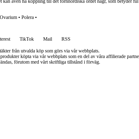
 kan även ha koppling till det fornnordiska ordet nágr, som betyder ful
Ovarium
•
Polera
•
terest
TikTok
Mail
RSS
ntäkter från utvalda köp som görs via vår webbplats.
n produkter köpta via vår webbplats som en del av våra affilierade partn
ändas, förutom med vårt skriftliga tillstånd i förväg.