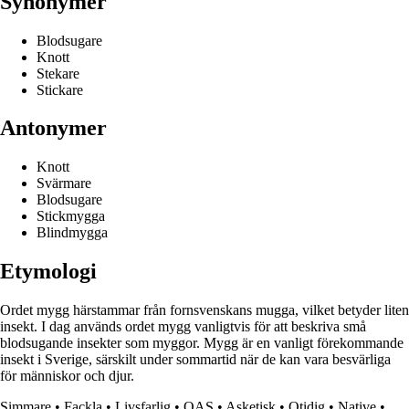
Synonymer
Blodsugare
Knott
Stekare
Stickare
Antonymer
Knott
Svärmare
Blodsugare
Stickmygga
Blindmygga
Etymologi
Ordet mygg härstammar från fornsvenskans mugga, vilket betyder liten
insekt. I dag används ordet mygg vanligtvis för att beskriva små
blodsugande insekter som myggor. Mygg är en vanligt förekommande
insekt i Sverige, särskilt under sommartid när de kan vara besvärliga
för människor och djur.
Simmare
•
Fackla
•
Livsfarlig
•
OAS
•
Asketisk
•
Otidig
•
Native
•