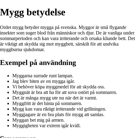
Mygg betydelse
Ordet mygg betyder mygga på svenska. Myggor är små flygande
insekter som suger blod från människor och djur. De är vanliga under
sommarperioden och kan vara irriterande och orsaka kliande bett. Det
är viktigt att skydda sig mot myggbett, särskilt för att undvika
myggburna sjukdomar.
Exempel på användning
Myggarna surrade runt lampan.
Jag blev biten av en mygga igår.
Vi behöver köpa myggmedel för att skydda oss.
Myggnät är bra att ha för att sova ostört på sommaren.
Det är många mygg ute nu när det är varmt.
Myggfritt är det bästa på sommaren.
Mygg kan vara riktigt irriterande vid grillningen.
Myggjagare är en bra plats för mygg att samlas.
Myggan bet mig på armen.
Myggigheten var extrem igår kväll.