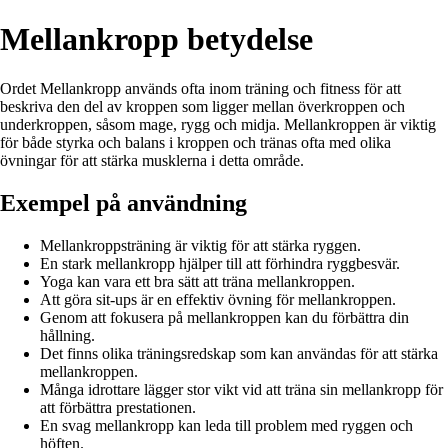
Mellankropp betydelse
Ordet Mellankropp används ofta inom träning och fitness för att
beskriva den del av kroppen som ligger mellan överkroppen och
underkroppen, såsom mage, rygg och midja. Mellankroppen är viktig
för både styrka och balans i kroppen och tränas ofta med olika
övningar för att stärka musklerna i detta område.
Exempel på användning
Mellankroppsträning är viktig för att stärka ryggen.
En stark mellankropp hjälper till att förhindra ryggbesvär.
Yoga kan vara ett bra sätt att träna mellankroppen.
Att göra sit-ups är en effektiv övning för mellankroppen.
Genom att fokusera på mellankroppen kan du förbättra din
hållning.
Det finns olika träningsredskap som kan användas för att stärka
mellankroppen.
Många idrottare lägger stor vikt vid att träna sin mellankropp för
att förbättra prestationen.
En svag mellankropp kan leda till problem med ryggen och
höften.