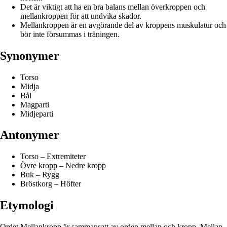
Det är viktigt att ha en bra balans mellan överkroppen och
mellankroppen för att undvika skador.
Mellankroppen är en avgörande del av kroppens muskulatur och
bör inte försummas i träningen.
Synonymer
Torso
Midja
Bål
Magparti
Midjeparti
Antonymer
Torso – Extremiteter
Övre kropp – Nedre kropp
Buk – Rygg
Bröstkorg – Höfter
Etymologi
Ordet Mellankropp är sammansatt av orden mellan och kropp. Mellan