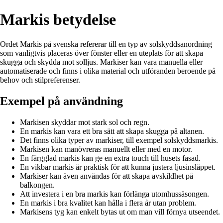
Markis betydelse
Ordet Markis på svenska refererar till en typ av solskyddsanordning
som vanligtvis placeras över fönster eller en uteplats för att skapa
skugga och skydda mot solljus. Markiser kan vara manuella eller
automatiserade och finns i olika material och utföranden beroende på
behov och stilpreferenser.
Exempel på användning
Markisen skyddar mot stark sol och regn.
En markis kan vara ett bra sätt att skapa skugga på altanen.
Det finns olika typer av markiser, till exempel solskyddsmarkis.
Markisen kan manövreras manuellt eller med en motor.
En färgglad markis kan ge en extra touch till husets fasad.
En vikbar markis är praktisk för att kunna justera ljusinsläppet.
Markiser kan även användas för att skapa avskildhet på
balkongen.
Att investera i en bra markis kan förlänga utomhussäsongen.
En markis i bra kvalitet kan hålla i flera år utan problem.
Markisens tyg kan enkelt bytas ut om man vill förnya utseendet.