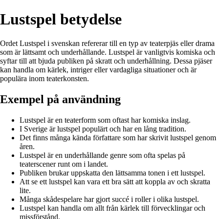
Lustspel betydelse
Ordet Lustspel i svenskan refererar till en typ av teaterpjäs eller drama
som är lättsamt och underhållande. Lustspel är vanligtvis komiska och
syftar till att bjuda publiken på skratt och underhållning. Dessa pjäser
kan handla om kärlek, intriger eller vardagliga situationer och är
populära inom teaterkonsten.
Exempel på användning
Lustspel är en teaterform som oftast har komiska inslag.
I Sverige är lustspel populärt och har en lång tradition.
Det finns många kända författare som har skrivit lustspel genom
åren.
Lustspel är en underhållande genre som ofta spelas på
teaterscener runt om i landet.
Publiken brukar uppskatta den lättsamma tonen i ett lustspel.
Att se ett lustspel kan vara ett bra sätt att koppla av och skratta
lite.
Många skådespelare har gjort succé i roller i olika lustspel.
Lustspel kan handla om allt från kärlek till förvecklingar och
missförstånd.