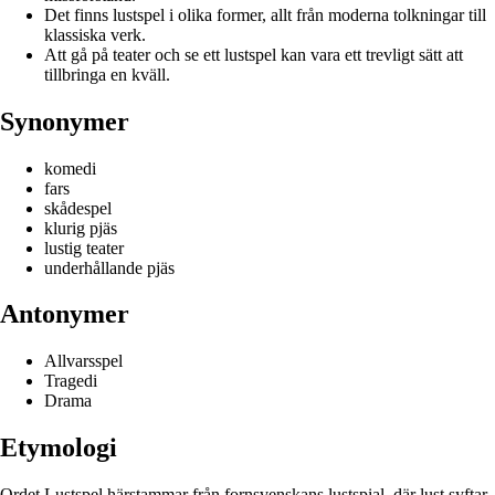
Det finns lustspel i olika former, allt från moderna tolkningar till
klassiska verk.
Att gå på teater och se ett lustspel kan vara ett trevligt sätt att
tillbringa en kväll.
Synonymer
komedi
fars
skådespel
klurig pjäs
lustig teater
underhållande pjäs
Antonymer
Allvarsspel
Tragedi
Drama
Etymologi
Ordet Lustspel härstammar från fornsvenskans lustspial, där lust syftar