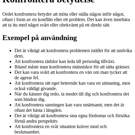
Ordet konfrontera betyder att möta eller ställa någon inför något,
oftast i form av en konflikt eller ett problem. Det kan även innebära
att ta itu med något svårt eller obekvämt på ett direkt sätt.
Exempel på användning
Det är viktigt att konfrontera problemen istället för att undvika
dem.
Att konfrontera rädslor kan leda till personlig tillväxt.
Ibland måste man konfrontera människor för att sätta gränser.
Det kan vara svårt att konfrontera en vän om man tycker att
de agerar fel.
Att konfrontera sitt eget beteende kan vara en utmaning, men
också väldigt givande.
När du känner dig redo, ta modet till dig och konfrontera det
som hindrar dig.
Att konfrontera sanningen kan vara smärtsamt, men det är
oftast det bästa i längden.
Det är viktigt att konfrontera sina egna fördomar och försöka
förstå andra perspektiv.
Att konfrontera en svår situation kräver mod och
beslutsamhet.