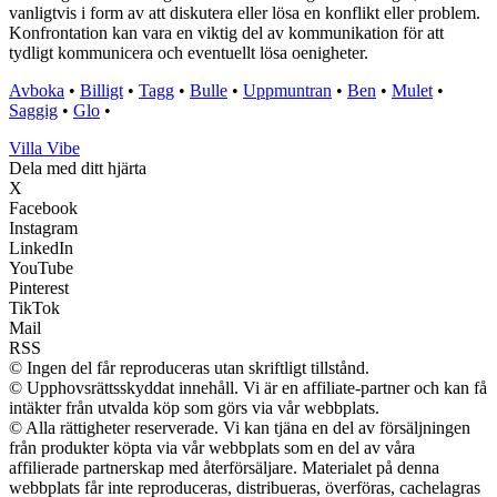
vanligtvis i form av att diskutera eller lösa en konflikt eller problem.
Konfrontation kan vara en viktig del av kommunikation för att
tydligt kommunicera och eventuellt lösa oenigheter.
Avboka
•
Billigt
•
Tagg
•
Bulle
•
Uppmuntran
•
Ben
•
Mulet
•
Saggig
•
Glo
•
Villa Vibe
Dela med ditt hjärta
X
Facebook
Instagram
LinkedIn
YouTube
Pinterest
TikTok
Mail
RSS
© Ingen del får reproduceras utan skriftligt tillstånd.
© Upphovsrättsskyddat innehåll. Vi är en affiliate-partner och kan få
intäkter från utvalda köp som görs via vår webbplats.
© Alla rättigheter reserverade. Vi kan tjäna en del av försäljningen
från produkter köpta via vår webbplats som en del av våra
affilierade partnerskap med återförsäljare. Materialet på denna
webbplats får inte reproduceras, distribueras, överföras, cachelagras