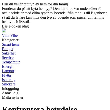
Hur du väljer rätt typ av hem för din familj
Funderar du på att byta hemtyp? Den här e-boken undersöker för-
och nackdelar med olika typer av boende, från radhus till lägenheter,
så att du lättare kan hitta den typ av boende som passar din familjs
behov och livsstil.
Läs e-boken idag
Villa Vibe
Kategorier
Smart hem
Budget
Säkerhet
Service
Temperatur
Energi
Lampor
Flytta
Isolering
Snickare
Inloggning
Anmäl dig
Maila nyheter
Konfrontera betydelse