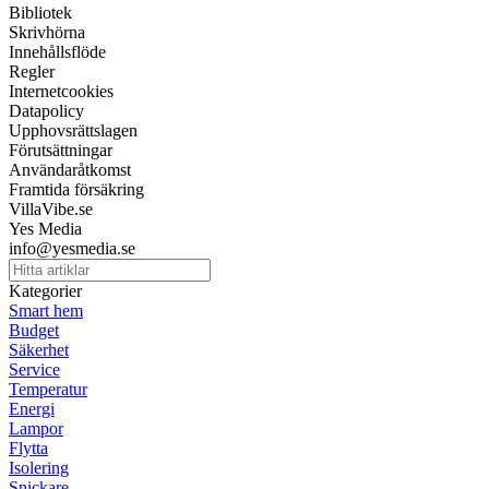
Bibliotek
Skrivhörna
Innehållsflöde
Regler
Internetcookies
Datapolicy
Upphovsrättslagen
Förutsättningar
Användaråtkomst
Framtida försäkring
VillaVibe.se
Yes Media
info@yesmedia.se
Kategorier
Smart hem
Budget
Säkerhet
Service
Temperatur
Energi
Lampor
Flytta
Isolering
Snickare