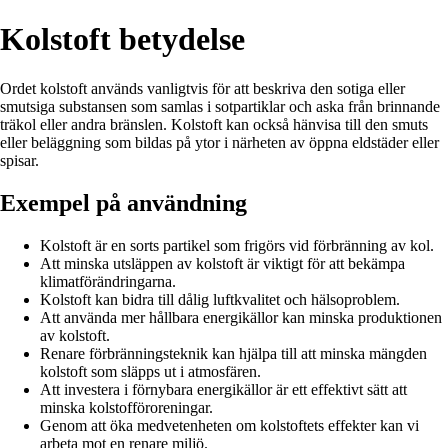
Kolstoft betydelse
Ordet kolstoft används vanligtvis för att beskriva den sotiga eller
smutsiga substansen som samlas i sotpartiklar och aska från brinnande
träkol eller andra bränslen. Kolstoft kan också hänvisa till den smuts
eller beläggning som bildas på ytor i närheten av öppna eldstäder eller
spisar.
Exempel på användning
Kolstoft är en sorts partikel som frigörs vid förbränning av kol.
Att minska utsläppen av kolstoft är viktigt för att bekämpa
klimatförändringarna.
Kolstoft kan bidra till dålig luftkvalitet och hälsoproblem.
Att använda mer hållbara energikällor kan minska produktionen
av kolstoft.
Renare förbränningsteknik kan hjälpa till att minska mängden
kolstoft som släpps ut i atmosfären.
Att investera i förnybara energikällor är ett effektivt sätt att
minska kolstofföroreningar.
Genom att öka medvetenheten om kolstoftets effekter kan vi
arbeta mot en renare miljö.