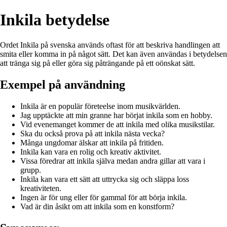
Inkila betydelse
Ordet Inkila på svenska används oftast för att beskriva handlingen att
smita eller komma in på något sätt. Det kan även användas i betydelsen
att tränga sig på eller göra sig påträngande på ett oönskat sätt.
Exempel på användning
Inkila är en populär företeelse inom musikvärlden.
Jag upptäckte att min granne har börjat inkila som en hobby.
Vid evenemanget kommer de att inkila med olika musikstilar.
Ska du också prova på att inkila nästa vecka?
Många ungdomar älskar att inkila på fritiden.
Inkila kan vara en rolig och kreativ aktivitet.
Vissa föredrar att inkila själva medan andra gillar att vara i
grupp.
Inkila kan vara ett sätt att uttrycka sig och släppa loss
kreativiteten.
Ingen är för ung eller för gammal för att börja inkila.
Vad är din åsikt om att inkila som en konstform?