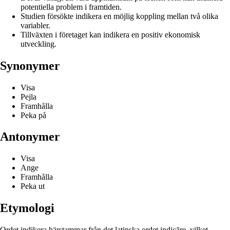
potentiella problem i framtiden.
Studien försökte indikera en möjlig koppling mellan två olika
variabler.
Tillväxten i företaget kan indikera en positiv ekonomisk
utveckling.
Synonymer
Visa
Pejla
Framhålla
Peka på
Antonymer
Visa
Ange
Framhålla
Peka ut
Etymologi
Ordet indikera härstammar från det latinska ordet indicāre, vilket