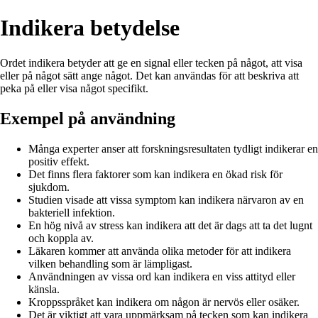
Indikera betydelse
Ordet indikera betyder att ge en signal eller tecken på något, att visa
eller på något sätt ange något. Det kan användas för att beskriva att
peka på eller visa något specifikt.
Exempel på användning
Många experter anser att forskningsresultaten tydligt indikerar en
positiv effekt.
Det finns flera faktorer som kan indikera en ökad risk för
sjukdom.
Studien visade att vissa symptom kan indikera närvaron av en
bakteriell infektion.
En hög nivå av stress kan indikera att det är dags att ta det lugnt
och koppla av.
Läkaren kommer att använda olika metoder för att indikera
vilken behandling som är lämpligast.
Användningen av vissa ord kan indikera en viss attityd eller
känsla.
Kroppsspråket kan indikera om någon är nervös eller osäker.
Det är viktigt att vara uppmärksam på tecken som kan indikera