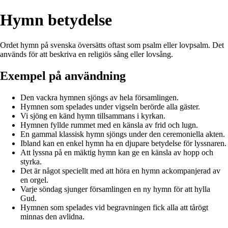
Hymn betydelse
Ordet hymn på svenska översätts oftast som psalm eller lovpsalm. Det
används för att beskriva en religiös sång eller lovsång.
Exempel på användning
Den vackra hymnen sjöngs av hela församlingen.
Hymnen som spelades under vigseln berörde alla gäster.
Vi sjöng en känd hymn tillsammans i kyrkan.
Hymnen fyllde rummet med en känsla av frid och lugn.
En gammal klassisk hymn sjöngs under den ceremoniella akten.
Ibland kan en enkel hymn ha en djupare betydelse för lyssnaren.
Att lyssna på en mäktig hymn kan ge en känsla av hopp och
styrka.
Det är något speciellt med att höra en hymn ackompanjerad av
en orgel.
Varje söndag sjunger församlingen en ny hymn för att hylla
Gud.
Hymnen som spelades vid begravningen fick alla att tårögt
minnas den avlidna.