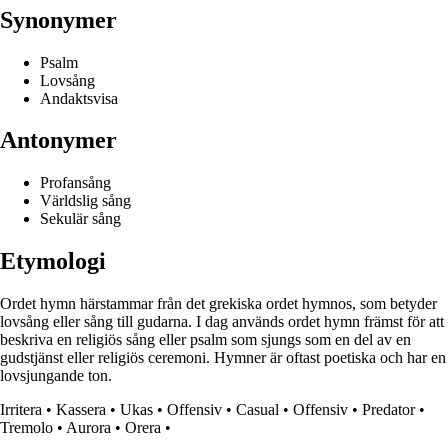
Synonymer
Psalm
Lovsång
Andaktsvisa
Antonymer
Profansång
Världslig sång
Sekulär sång
Etymologi
Ordet hymn härstammar från det grekiska ordet hymnos, som betyder
lovsång eller sång till gudarna. I dag används ordet hymn främst för att
beskriva en religiös sång eller psalm som sjungs som en del av en
gudstjänst eller religiös ceremoni. Hymner är oftast poetiska och har en
lovsjungande ton.
Irritera
•
Kassera
•
Ukas
•
Offensiv
•
Casual
•
Offensiv
•
Predator
•
Tremolo
•
Aurora
•
Orera
•