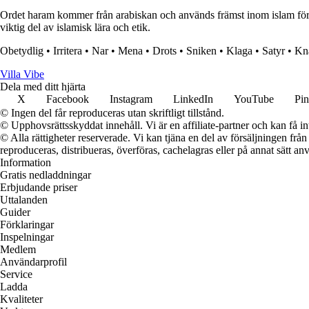
Ordet haram kommer från arabiskan och används främst inom islam för att
viktig del av islamisk lära och etik.
Obetydlig
•
Irritera
•
Nar
•
Mena
•
Drots
•
Sniken
•
Klaga
•
Satyr
•
Kna
Villa Vibe
Dela med ditt hjärta
X
Facebook
Instagram
LinkedIn
YouTube
Pin
© Ingen del får reproduceras utan skriftligt tillstånd.
© Upphovsrättsskyddat innehåll. Vi är en affiliate-partner och kan få i
© Alla rättigheter reserverade. Vi kan tjäna en del av försäljningen frå
reproduceras, distribueras, överföras, cachelagras eller på annat sätt anv
Information
Gratis nedladdningar
Erbjudande priser
Uttalanden
Guider
Förklaringar
Inspelningar
Medlem
Användarprofil
Service
Ladda
Kvaliteter