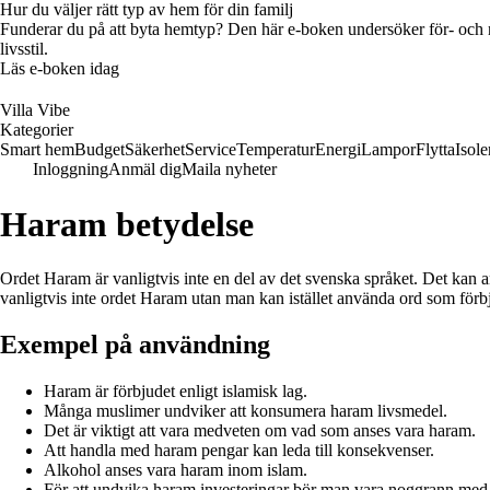
Hur du väljer rätt typ av hem för din familj
Funderar du på att byta hemtyp? Den här e-boken undersöker för- och na
livsstil.
Läs e-boken idag
Villa Vibe
Kategorier
Smart hem
Budget
Säkerhet
Service
Temperatur
Energi
Lampor
Flytta
Isole
Inloggning
Anmäl dig
Maila nyheter
Haram betydelse
Ordet Haram är vanligtvis inte en del av det svenska språket. Det kan an
vanligtvis inte ordet Haram utan man kan istället använda ord som förbjud
Exempel på användning
Haram är förbjudet enligt islamisk lag.
Många muslimer undviker att konsumera haram livsmedel.
Det är viktigt att vara medveten om vad som anses vara haram.
Att handla med haram pengar kan leda till konsekvenser.
Alkohol anses vara haram inom islam.
För att undvika haram investeringar bör man vara noggrann med 