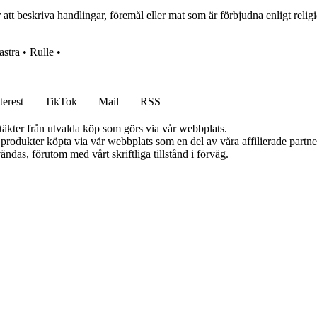
 beskriva handlingar, föremål eller mat som är förbjudna enligt religiö
stra
•
Rulle
•
terest
TikTok
Mail
RSS
ntäkter från utvalda köp som görs via vår webbplats.
n produkter köpta via vår webbplats som en del av våra affilierade partn
ändas, förutom med vårt skriftliga tillstånd i förväg.