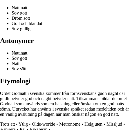
Nattinatt
Sov gott
Dröm sött
Gott och blandat
Sov gulligt
Antonymer
Nattinatt
Sov gott
Natt
Sov sött
Etymologi
Ordet Godnatt i svenska kommer från fornsvenskans gudh naght där
gudh betyder god och naght betyder natt. Tillsammans bildar de ordet
Godnatt som används som en hälsning eller önskan om en god natts
sömn. Uttrycket har använts i svenska språket sedan medeltiden och är
en vanlig avslutning på dagen när man önskar någon en god natt.
Trots att
•
Ytlig
•
Olde-worlde
•
Metronome
•
Helgjuten
•
Missljud
•
Aspirera
•
Paj
•
Eskapism
•