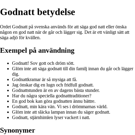
Godnatt betydelse
Ordet Godnatt på svenska används för att säga god natt eller önska
någon en god natt när de går och lägger sig. Det är ett vänligt sätt att
säga adjö för kvällen.
Exempel på användning
Godnatt! Sov gott och dröm sött.
Glöm inte att säga godnatt till din familj innan du går och lägger
dig.
Godnattkramar är så mysiga att få.
Jag önskar dig en lugn och fridfull godnatt.
Godnattstunden är en av dagens bästa stunder.
Har du några speciella godnatttraditioner?
En god bok kan göra godnatten ännu bättre.
Godnatt, min kära vän. Vi ses i drömmarnas värld.
Glöm inte att släcka lampan innan du säger godnatt.
Godnatt, stjärnhimlen lyser vackert i natt.
Synonymer