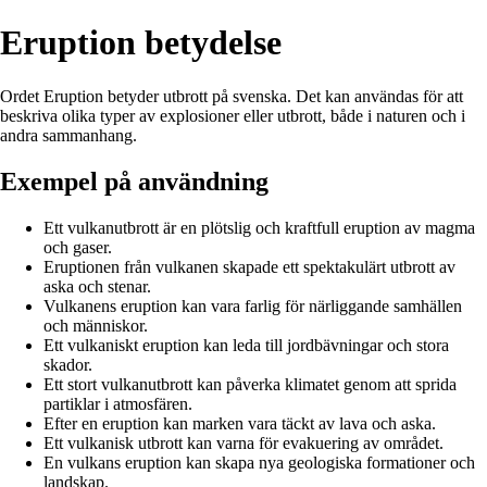
Eruption betydelse
Ordet Eruption betyder utbrott på svenska. Det kan användas för att
beskriva olika typer av explosioner eller utbrott, både i naturen och i
andra sammanhang.
Exempel på användning
Ett vulkanutbrott är en plötslig och kraftfull eruption av magma
och gaser.
Eruptionen från vulkanen skapade ett spektakulärt utbrott av
aska och stenar.
Vulkanens eruption kan vara farlig för närliggande samhällen
och människor.
Ett vulkaniskt eruption kan leda till jordbävningar och stora
skador.
Ett stort vulkanutbrott kan påverka klimatet genom att sprida
partiklar i atmosfären.
Efter en eruption kan marken vara täckt av lava och aska.
Ett vulkanisk utbrott kan varna för evakuering av området.
En vulkans eruption kan skapa nya geologiska formationer och
landskap.