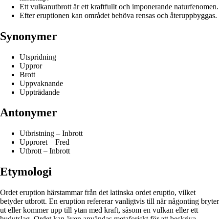
Ett vulkanutbrott är ett kraftfullt och imponerande naturfenomen.
Efter eruptionen kan området behöva rensas och återuppbyggas.
Synonymer
Utspridning
Uppror
Brott
Uppvaknande
Uppträdande
Antonymer
Utbristning – Inbrott
Upproret – Fred
Utbrott – Inbrott
Etymologi
Ordet eruption härstammar från det latinska ordet eruptio, vilket
betyder utbrott. En eruption refererar vanligtvis till när någonting bryter
ut eller kommer upp till ytan med kraft, såsom en vulkan eller ett
hudutslag. Ordet kan även användas metaforiskt för att beskriva