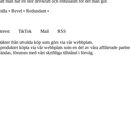
är att man har en stor drivkraft och entusiasm för det man gör.
billa
•
Revel
•
Redundant
•
terest
TikTok
Mail
RSS
ntäkter från utvalda köp som görs via vår webbplats.
n produkter köpta via vår webbplats som en del av våra affilierade partn
ändas, förutom med vårt skriftliga tillstånd i förväg.