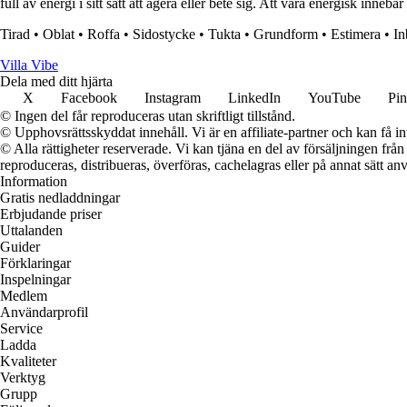
full av energi i sitt sätt att agera eller bete sig. Att vara energisk inneb
Tirad
•
Oblat
•
Roffa
•
Sidostycke
•
Tukta
•
Grundform
•
Estimera
•
In
Villa Vibe
Dela med ditt hjärta
X
Facebook
Instagram
LinkedIn
YouTube
Pin
© Ingen del får reproduceras utan skriftligt tillstånd.
© Upphovsrättsskyddat innehåll. Vi är en affiliate-partner och kan få i
© Alla rättigheter reserverade. Vi kan tjäna en del av försäljningen frå
reproduceras, distribueras, överföras, cachelagras eller på annat sätt anv
Information
Gratis nedladdningar
Erbjudande priser
Uttalanden
Guider
Förklaringar
Inspelningar
Medlem
Användarprofil
Service
Ladda
Kvaliteter
Verktyg
Grupp