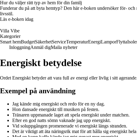
Hur du väljer rätt typ av hem för din familj
Funderar du på att byta hemtyp? Den här e-boken undersöker för- och na
livsstil.
Läs e-boken idag
Villa Vibe
Kategorier
Smart hem
Budget
Säkerhet
Service
Temperatur
Energi
Lampor
Flytta
Isole
Inloggning
Anmäl dig
Maila nyheter
Energiskt betydelse
Ordet Energiskt betyder att vara full av energi eller livlig i sitt ageran
Exempel på användning
Jag kände mig energiskt och redo för en ny dag.
Hon dansade energiskt till musiken på festen.
Tränaren uppmanade laget att spela energiskt under matchen.
Efter en god natts sömn vaknade jag upp energiskt.
Vid soluppgången promenerade vi energiskt längs stranden.
Det är viktigt att äta näringsrik mat för att hålla sig energiskt hel
Med en kopp kaffe kände jag mig genast mer energiskt.