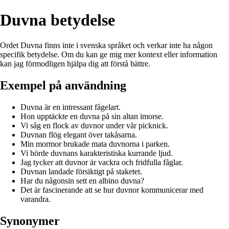
Duvna betydelse
Ordet Duvna finns inte i svenska språket och verkar inte ha någon
specifik betydelse. Om du kan ge mig mer kontext eller information
kan jag förmodligen hjälpa dig att förstå bättre.
Exempel på användning
Duvna är en intressant fågelart.
Hon upptäckte en duvna på sin altan imorse.
Vi såg en flock av duvnor under vår picknick.
Duvnan flög elegant över takåsarna.
Min mormor brukade mata duvnorna i parken.
Vi hörde duvnans karakteristiska kurrande ljud.
Jag tycker att duvnor är vackra och fridfulla fåglar.
Duvnan landade försiktigt på staketet.
Har du någonsin sett en albino duvna?
Det är fascinerande att se hur duvnor kommunicerar med
varandra.
Synonymer