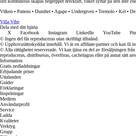
ord kombineras skapas begreppet drivkraft, vilket syftar på den inre elle
Vilken
•
Patiens
•
Dumhet
•
Agape
•
Undergiven
•
Tremolo
•
Kel
•
De
Villa Vibe
Dela med ditt hjärta
X
Facebook
Instagram
LinkedIn
YouTube
Pin
© Ingen del får reproduceras utan skriftligt tillstånd.
© Upphovsrättsskyddat innehåll. Vi är en affiliate-partner och kan få i
© Alla rättigheter reserverade. Vi kan tjäna en del av försäljningen frå
reproduceras, distribueras, överföras, cachelagras eller på annat sätt anv
Information
Gratis nedladdningar
Erbjudande priser
Uttalanden
Guider
Förklaringar
Inspelningar
Medlem
Användarprofil
Service
Ladda
Kvaliteter
Verktyg
Grupp