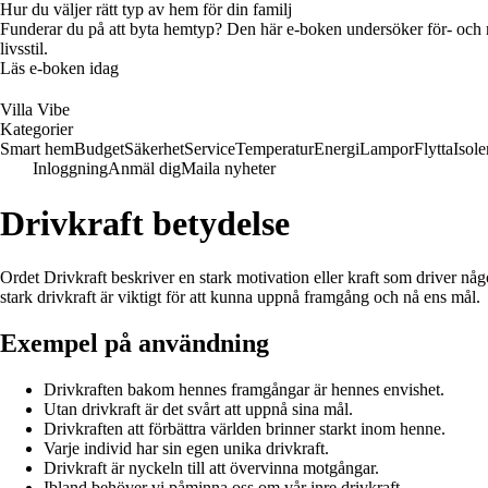
Hur du väljer rätt typ av hem för din familj
Funderar du på att byta hemtyp? Den här e-boken undersöker för- och na
livsstil.
Läs e-boken idag
Villa Vibe
Kategorier
Smart hem
Budget
Säkerhet
Service
Temperatur
Energi
Lampor
Flytta
Isole
Inloggning
Anmäl dig
Maila nyheter
Drivkraft betydelse
Ordet Drivkraft beskriver en stark motivation eller kraft som driver någo
stark drivkraft är viktigt för att kunna uppnå framgång och nå ens mål.
Exempel på användning
Drivkraften bakom hennes framgångar är hennes envishet.
Utan drivkraft är det svårt att uppnå sina mål.
Drivkraften att förbättra världen brinner starkt inom henne.
Varje individ har sin egen unika drivkraft.
Drivkraft är nyckeln till att övervinna motgångar.
Ibland behöver vi påminna oss om vår inre drivkraft.