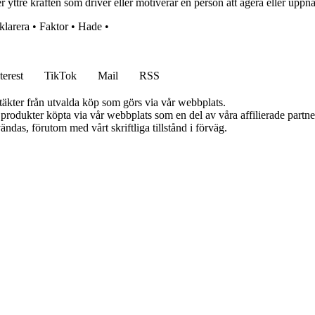
r yttre kraften som driver eller motiverar en person att agera eller uppn
klarera
•
Faktor
•
Hade
•
terest
TikTok
Mail
RSS
ntäkter från utvalda köp som görs via vår webbplats.
n produkter köpta via vår webbplats som en del av våra affilierade partn
ändas, förutom med vårt skriftliga tillstånd i förväg.