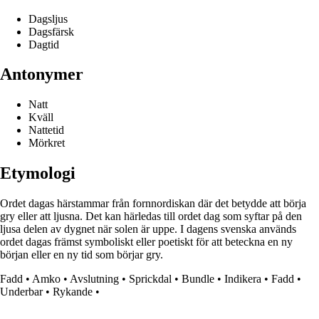
Dagsljus
Dagsfärsk
Dagtid
Antonymer
Natt
Kväll
Nattetid
Mörkret
Etymologi
Ordet dagas härstammar från fornnordiskan där det betydde att börja
gry eller att ljusna. Det kan härledas till ordet dag som syftar på den
ljusa delen av dygnet när solen är uppe. I dagens svenska används
ordet dagas främst symboliskt eller poetiskt för att beteckna en ny
början eller en ny tid som börjar gry.
Fadd
•
Amko
•
Avslutning
•
Sprickdal
•
Bundle
•
Indikera
•
Fadd
•
Underbar
•
Rykande
•