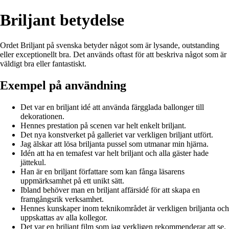
Briljant betydelse
Ordet Briljant på svenska betyder något som är lysande, outstanding
eller exceptionellt bra. Det används oftast för att beskriva något som är
väldigt bra eller fantastiskt.
Exempel på användning
Det var en briljant idé att använda färgglada ballonger till
dekorationen.
Hennes prestation på scenen var helt enkelt briljant.
Det nya konstverket på galleriet var verkligen briljant utfört.
Jag älskar att lösa briljanta pussel som utmanar min hjärna.
Idén att ha en temafest var helt briljant och alla gäster hade
jättekul.
Han är en briljant författare som kan fånga läsarens
uppmärksamhet på ett unikt sätt.
Ibland behöver man en briljant affärsidé för att skapa en
framgångsrik verksamhet.
Hennes kunskaper inom teknikområdet är verkligen briljanta och
uppskattas av alla kollegor.
Det var en briljant film som jag verkligen rekommenderar att se.