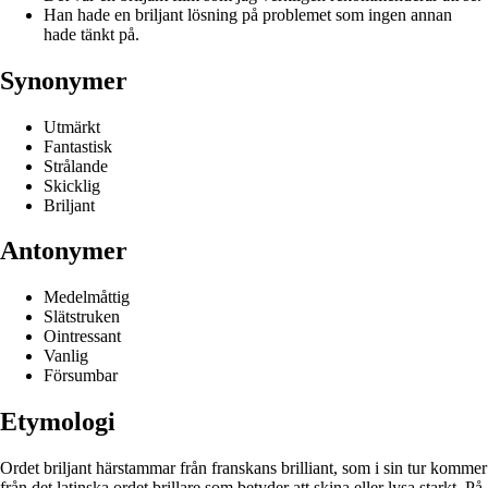
Han hade en briljant lösning på problemet som ingen annan
hade tänkt på.
Synonymer
Utmärkt
Fantastisk
Strålande
Skicklig
Briljant
Antonymer
Medelmåttig
Slätstruken
Ointressant
Vanlig
Försumbar
Etymologi
Ordet briljant härstammar från franskans brilliant, som i sin tur kommer
från det latinska ordet brillare som betyder att skina eller lysa starkt. På