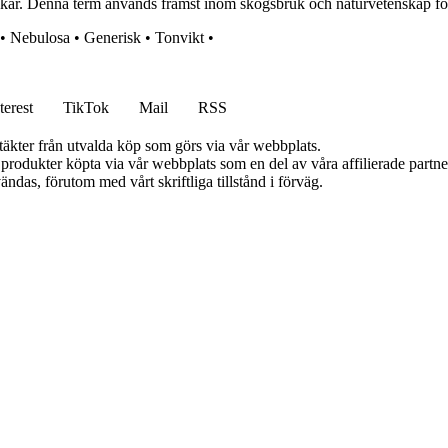
uskar. Denna term används främst inom skogsbruk och naturvetenskap för a
•
Nebulosa
•
Generisk
•
Tonvikt
•
terest
TikTok
Mail
RSS
ntäkter från utvalda köp som görs via vår webbplats.
n produkter köpta via vår webbplats som en del av våra affilierade partn
ändas, förutom med vårt skriftliga tillstånd i förväg.