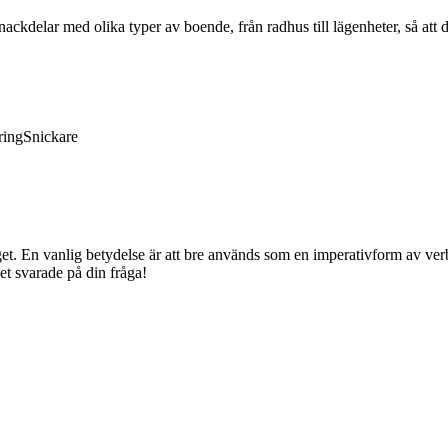
ckdelar med olika typer av boende, från radhus till lägenheter, så att 
ring
Snickare
 En vanlig betydelse är att bre används som en imperativform av verbet 
et svarade på din fråga!