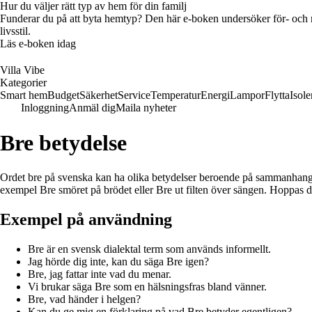
Hur du väljer rätt typ av hem för din familj
Funderar du på att byta hemtyp? Den här e-boken undersöker för- och na
livsstil.
Läs e-boken idag
Villa Vibe
Kategorier
Smart hem
Budget
Säkerhet
Service
Temperatur
Energi
Lampor
Flytta
Isole
Inloggning
Anmäl dig
Maila nyheter
Bre betydelse
Ordet bre på svenska kan ha olika betydelser beroende på sammanhanget.
exempel Bre smöret på brödet eller Bre ut filten över sängen. Hoppas d
Exempel på användning
Bre är en svensk dialektal term som används informellt.
Jag hörde dig inte, kan du säga Bre igen?
Bre, jag fattar inte vad du menar.
Vi brukar säga Bre som en hälsningsfras bland vänner.
Bre, vad händer i helgen?
Kan du ge mig en förklaring på vad Bre betyder egentligen?