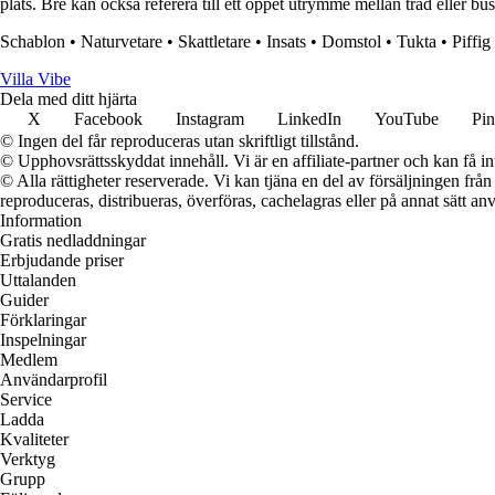
plats. Bre kan också referera till ett öppet utrymme mellan träd eller b
Schablon
•
Naturvetare
•
Skattletare
•
Insats
•
Domstol
•
Tukta
•
Piffig
Villa Vibe
Dela med ditt hjärta
X
Facebook
Instagram
LinkedIn
YouTube
Pin
© Ingen del får reproduceras utan skriftligt tillstånd.
© Upphovsrättsskyddat innehåll. Vi är en affiliate-partner och kan få i
© Alla rättigheter reserverade. Vi kan tjäna en del av försäljningen frå
reproduceras, distribueras, överföras, cachelagras eller på annat sätt anv
Information
Gratis nedladdningar
Erbjudande priser
Uttalanden
Guider
Förklaringar
Inspelningar
Medlem
Användarprofil
Service
Ladda
Kvaliteter
Verktyg
Grupp