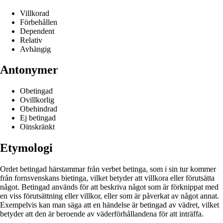
Villkorad
Förbehållen
Dependent
Relativ
Avhängig
Antonymer
Obetingad
Ovillkorlig
Obehindrad
Ej betingad
Oinskränkt
Etymologi
Ordet betingad härstammar från verbet betinga, som i sin tur kommer
från fornsvenskans bietinga, vilket betyder att villkora eller förutsätta
något. Betingad används för att beskriva något som är förknippat med
en viss förutsättning eller villkor, eller som är påverkat av något annat.
Exempelvis kan man säga att en händelse är betingad av vädret, vilket
betyder att den är beroende av väderförhållandena för att inträffa.