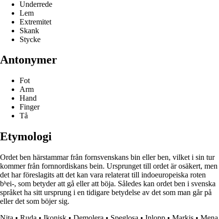
Underrede
Lem
Extremitet
Skank
Stycke
Antonymer
Fot
Arm
Hand
Finger
Tå
Etymologi
Ordet ben härstammar från fornsvenskans bin eller ben, vilket i sin tur
kommer från fornnordiskans bein. Ursprunget till ordet är osäkert, men
det har föreslagits att det kan vara relaterat till indoeuropeiska roten
bʰei-, som betyder att gå eller att böja. Således kan ordet ben i svenska
språket ha sitt ursprung i en tidigare betydelse av det som man går på
eller det som böjer sig.
Nita
•
Ruda
•
Ikonisk
•
Demolera
•
Speglosa
•
Inlopp
•
Markis
•
Mena