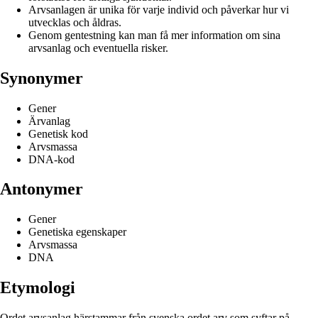
Arvsanlagen är unika för varje individ och påverkar hur vi
utvecklas och åldras.
Genom gentestning kan man få mer information om sina
arvsanlag och eventuella risker.
Synonymer
Gener
Ärvanlag
Genetisk kod
Arvsmassa
DNA-kod
Antonymer
Gener
Genetiska egenskaper
Arvsmassa
DNA
Etymologi
Ordet arvsanlag härstammar från svenska ordet arv som syftar på