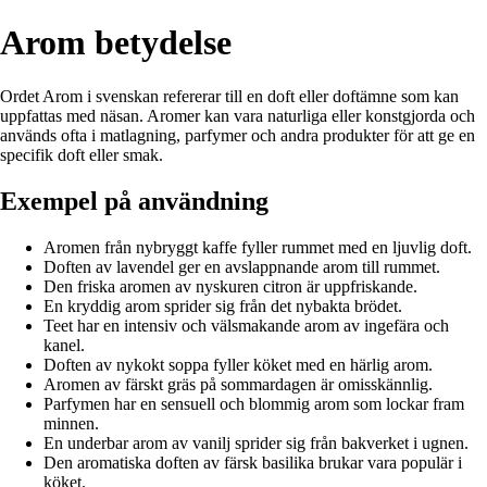
Arom betydelse
Ordet Arom i svenskan refererar till en doft eller doftämne som kan
uppfattas med näsan. Aromer kan vara naturliga eller konstgjorda och
används ofta i matlagning, parfymer och andra produkter för att ge en
specifik doft eller smak.
Exempel på användning
Aromen från nybryggt kaffe fyller rummet med en ljuvlig doft.
Doften av lavendel ger en avslappnande arom till rummet.
Den friska aromen av nyskuren citron är uppfriskande.
En kryddig arom sprider sig från det nybakta brödet.
Teet har en intensiv och välsmakande arom av ingefära och
kanel.
Doften av nykokt soppa fyller köket med en härlig arom.
Aromen av färskt gräs på sommardagen är omisskännlig.
Parfymen har en sensuell och blommig arom som lockar fram
minnen.
En underbar arom av vanilj sprider sig från bakverket i ugnen.
Den aromatiska doften av färsk basilika brukar vara populär i
köket.