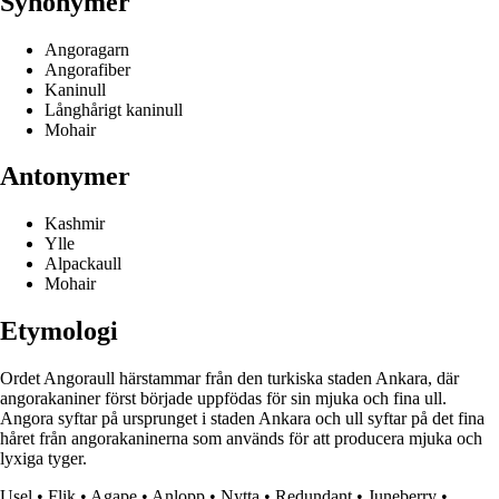
Synonymer
Angoragarn
Angorafiber
Kaninull
Långhårigt kaninull
Mohair
Antonymer
Kashmir
Ylle
Alpackaull
Mohair
Etymologi
Ordet Angoraull härstammar från den turkiska staden Ankara, där
angorakaniner först började uppfödas för sin mjuka och fina ull.
Angora syftar på ursprunget i staden Ankara och ull syftar på det fina
håret från angorakaninerna som används för att producera mjuka och
lyxiga tyger.
Usel
•
Flik
•
Agape
•
Anlopp
•
Nytta
•
Redundant
•
Juneberry
•