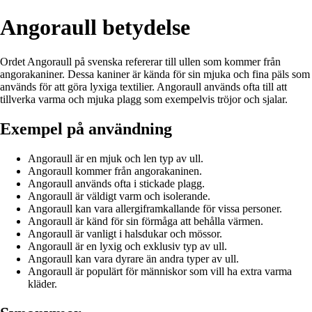
Angoraull betydelse
Ordet Angoraull på svenska refererar till ullen som kommer från
angorakaniner. Dessa kaniner är kända för sin mjuka och fina päls som
används för att göra lyxiga textilier. Angoraull används ofta till att
tillverka varma och mjuka plagg som exempelvis tröjor och sjalar.
Exempel på användning
Angoraull är en mjuk och len typ av ull.
Angoraull kommer från angorakaninen.
Angoraull används ofta i stickade plagg.
Angoraull är väldigt varm och isolerande.
Angoraull kan vara allergiframkallande för vissa personer.
Angoraull är känd för sin förmåga att behålla värmen.
Angoraull är vanligt i halsdukar och mössor.
Angoraull är en lyxig och exklusiv typ av ull.
Angoraull kan vara dyrare än andra typer av ull.
Angoraull är populärt för människor som vill ha extra varma
kläder.