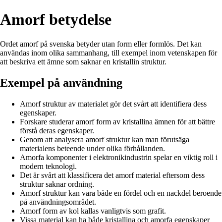
Amorf betydelse
Ordet amorf på svenska betyder utan form eller formlös. Det kan
användas inom olika sammanhang, till exempel inom vetenskapen för
att beskriva ett ämne som saknar en kristallin struktur.
Exempel på användning
Amorf struktur av materialet gör det svårt att identifiera dess
egenskaper.
Forskare studerar amorf form av kristallina ämnen för att bättre
förstå deras egenskaper.
Genom att analysera amorf struktur kan man förutsäga
materialens beteende under olika förhållanden.
Amorfa komponenter i elektronikindustrin spelar en viktig roll i
modern teknologi.
Det är svårt att klassificera det amorf material eftersom dess
struktur saknar ordning.
Amorf struktur kan vara både en fördel och en nackdel beroende
på användningsområdet.
Amorf form av kol kallas vanligtvis som grafit.
Vissa material kan ha både kristallina och amorfa egenskaper