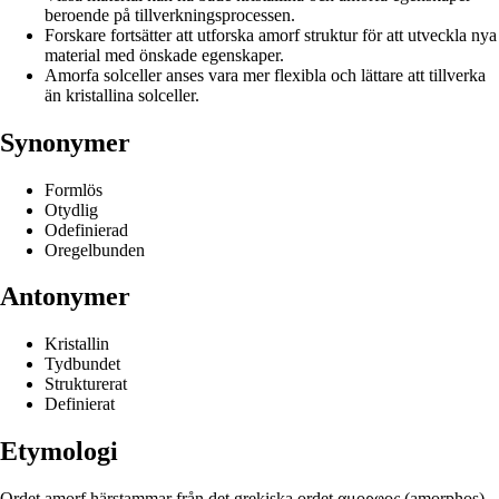
beroende på tillverkningsprocessen.
Forskare fortsätter att utforska amorf struktur för att utveckla nya
material med önskade egenskaper.
Amorfa solceller anses vara mer flexibla och lättare att tillverka
än kristallina solceller.
Synonymer
Formlös
Otydlig
Odefinierad
Oregelbunden
Antonymer
Kristallin
Tydbundet
Strukturerat
Definierat
Etymologi
Ordet amorf härstammar från det grekiska ordet αμορφος (amorphos),