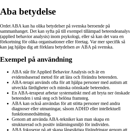
Aba betydelse
Ordet ABA kan ha olika betydelser på svenska beroende på
sammanhanget. Det kan syfta på till exempel tillämpad beteendeanalys
(applied behavior analysis) inom psykologi, eller så kan det vara en
förkortning för olika organisationer eller företag. Var mer specifik så
kan jag hjälpa dig att förklara betydelsen av ABA på svenska.
Exempel på användning
ABA står för Applied Behavior Analysis och är en
evidensbaserad metod för att lära och förändra beteenden.
ABA-terapi används ofta för att hjälpa personer med autism att
utveckla färdigheter och minska oönskade beteenden.
En ABA-terapeut arbetar systematiskt med att bryta ner önskade
beteenden i små steg och belöna framsteg.
ABA kan också användas för att stötta personer med andra
diagnoser eller utmaningar, såsom ADHD eller intellektuell
funktionsnedsättning.
Genom att använda ABA-tekniker kan man skapa en
strukturerad och positiv inlärningsmiljö för individen.
ABA fokuserar på att skapa långsiktiga förändringar genom att